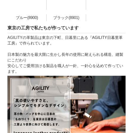
ブルー(8900)
ブラック(8901)
東京の工房で私たちが作っています
AGILITYの革製品は東京の下町、日暮里にある『
AGILITY日暮里革
工房
』で作られています。
日本製の魅力を最大限に生かし長年の使用に耐えられる構造、縫製
にこだわり
安心してご愛用頂ける製品を職人が一針、一針心を込めて作ってい
ます。