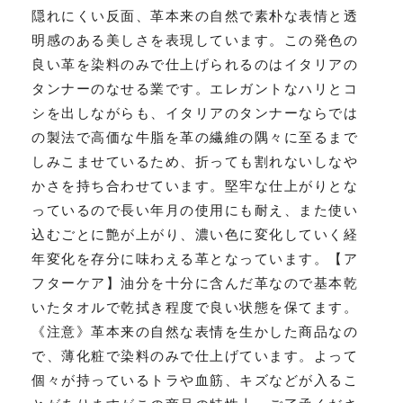
隠れにくい反面、革本来の自然で素朴な表情と透
明感のある美しさを表現しています。この発色の
良い革を染料のみで仕上げられるのはイタリアの
タンナーのなせる業です。エレガントなハリとコ
シを出しながらも、イタリアのタンナーならでは
の製法で高価な牛脂を革の繊維の隅々に至るまで
しみこませているため、折っても割れないしなや
かさを持ち合わせています。堅牢な仕上がりとな
っているので長い年月の使用にも耐え、また使い
込むごとに艶が上がり、濃い色に変化していく経
年変化を存分に味わえる革となっています。【ア
フターケア】油分を十分に含んだ革なので基本乾
いたタオルで乾拭き程度で良い状態を保てます。
《注意》革本来の自然な表情を生かした商品なの
で、薄化粧で染料のみで仕上げています。よって
個々が持っているトラや血筋、キズなどが入るこ