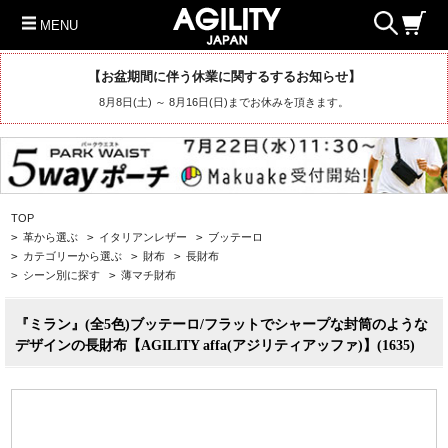
MENU
【お盆期間に伴う休業に関するするお知らせ】
8月8日(土) ～ 8月16日(日)までお休みを頂きます。
TOP
>
革から選ぶ
>
イタリアンレザー
>
ブッテーロ
>
カテゴリーから選ぶ
>
財布
>
長財布
>
シーン別に探す
>
薄マチ財布
『ミラン』(全5色)ブッテーロ/フラットでシャープな封筒のような
デザインの長財布【AGILITY affa(アジリティアッファ)】(1635)