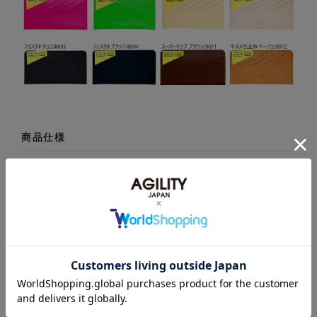
商品仕様
製品名: 『カードフォルダー』(全20色)カードの整
理はお任せ 計10枚のカードが収まるインナーカード
フォルダー(0530)
商品説明: 財布にINしてもかさばらないよう、なる
べく薄く仕上げるために、革にスリットを入れただ
けのシンプルなデザインにしました。前後のカード
は、内側に入れた硬めの芯材で仕切られています。