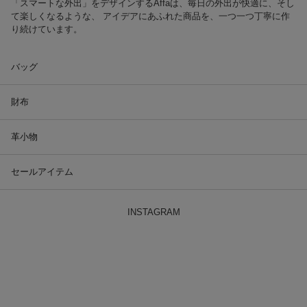
「スマートな外出」をデザインするAffaは、毎日の外出が快適に、そし
て楽しくなるような、 アイデアにあふれた商品を、一つ一つ丁寧に作
り続けています。
バッグ
財布
革小物
セールアイテム
INSTAGRAM