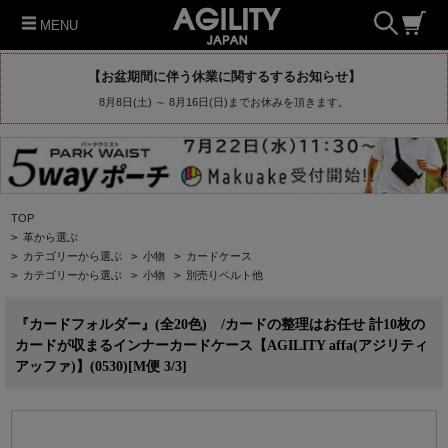
MENU
【お盆期間に伴う休業に関するするお知らせ】
8月8日(土) ～ 8月16日(日)までお休みを頂きます。
TOP
>
革から選ぶ
>
カテゴリーから選ぶ
>
小物
>
カードケース
>
カテゴリーから選ぶ
>
小物
>
別売りベルト他
『カードフォルダー』(全20色) /カードの整理はお任せ 計10枚の
カードが収まるインナーカードケース【AGILITY affa(アジリティ
アッファ)】(0530)[M便 3/3]