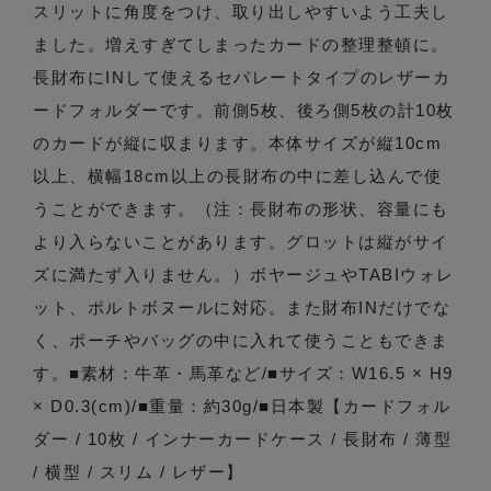
スリットに角度をつけ、取り出しやすいよう工夫し
ました。増えすぎてしまったカードの整理整頓に。
長財布にINして使えるセパレートタイプのレザーカ
ードフォルダーです。前側5枚、後ろ側5枚の計10枚
のカードが縦に収まります。本体サイズが縦10cm
以上、横幅18cm以上の長財布の中に差し込んで使
うことができます。（注：長財布の形状、容量にも
より入らないことがあります。グロットは縦がサイ
ズに満たず入りません。）ボヤージュやTABIウォレ
ット、ポルトボヌールに対応。また財布INだけでな
く、ポーチやバッグの中に入れて使うこともできま
す。■素材：牛革・馬革など/■サイズ：W16.5 × H9
× D0.3(cm)/■重量：約30g/■日本製【カードフォル
ダー / 10枚 / インナーカードケース / 長財布 / 薄型
/ 横型 / スリム / レザー】