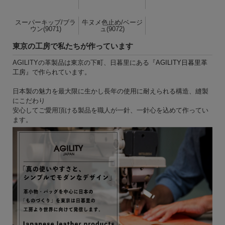
スーパーキップ/ブラ
牛ヌメ色止め/ベージ
ウン(9071)
ュ(9072)
東京の工房で私たちが作っています
AGILITYの革製品は東京の下町、日暮里にある『
AGILITY日暮里革
工房
』で作られています。
日本製の魅力を最大限に生かし長年の使用に耐えられる構造、縫製
にこだわり
安心してご愛用頂ける製品を職人が一針、一針心を込めて作ってい
ます。