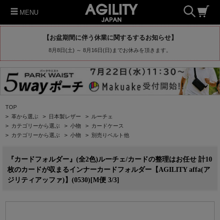
MENU
【お盆期間に伴う休業に関するするお知らせ】
8月8日(土) ～ 8月16日(日)までお休みを頂きます。
TOP
>
革から選ぶ
>
日本製レザー
>
ルーチェ
>
カテゴリーから選ぶ
>
小物
>
カードケース
>
カテゴリーから選ぶ
>
小物
>
別売りベルト他
『カードフォルダー』(全2色)ルーチェ/カードの整理はお任せ 計10
枚のカードが収まるインナーカードフォルダー【AGILITY affa(ア
ジリティアッファ)】(0530)[M便 3/3]