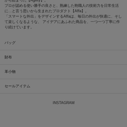
から始まった【Agility】。
プロが認める使い勝手の良さと、熟練した鞄職人の技術力を日常生活
に…と言う思いから生まれたプロダクト【Affa】。
「スマートな外出」をデザインするAffaは、毎日の外出が快適に、そし
て楽しくなるような、 アイデアにあふれた商品を、一つ一つ丁寧に作
り続けています。
バッグ
財布
革小物
セールアイテム
INSTAGRAM