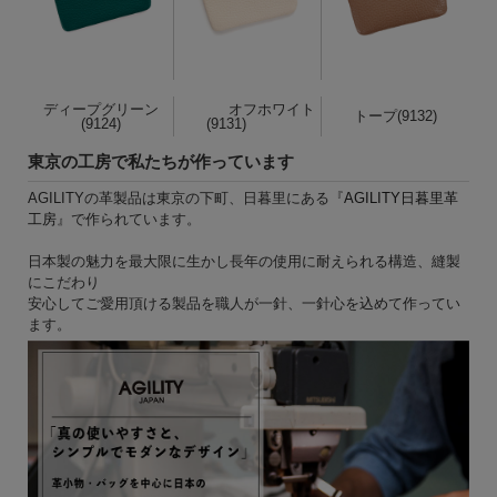
ディープグリーン
オフホワイト
トープ(9132)
(9124)
(9131)
東京の工房で私たちが作っています
AGILITYの革製品は東京の下町、日暮里にある『
AGILITY日暮里革
工房
』で作られています。
日本製の魅力を最大限に生かし長年の使用に耐えられる構造、縫製
にこだわり
安心してご愛用頂ける製品を職人が一針、一針心を込めて作ってい
ます。