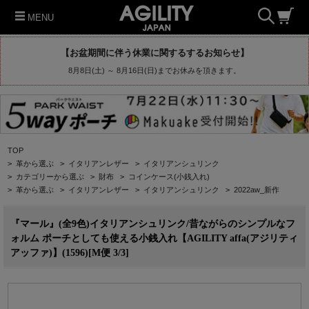
MENU
【お盆期間に伴う休業に関するするお知らせ】
8月8日(土) ～ 8月16日(日)までお休みを頂きます。
TOP
>
革から選ぶ
>
イタリアンレザー
>
イタリアンシュリンク
>
カテゴリーから選ぶ
>
財布
>
コインケース(小銭入れ)
>
革から選ぶ
>
イタリアンレザー
>
イタリアンシュリンク
>
2022aw_新作
『マール』(全9色)イタリアンシュリンク/昔ながらのシンプルなフ
ォルム ポーチとしても使える小銭入れ【AGILITY affa(アジリティ
アッファ)】(1596)[M便 3/3]