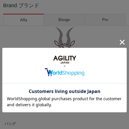
Brand ブランド
Bisogn
Pro
Affa
東京の下町、日暮里にある工房。プロが使用するツールバッグを作る事
から始まった【Agility】。
プロが認める使い勝手の良さと、熟練した鞄職人の技術力を日常生活
に…と言う思いから生まれたプロダクト【Affa】。
「スマートな外出」をデザインするAffaは、毎日の外出が快適に、そし
て楽しくなるような、 アイデアにあふれた商品を、一つ一つ丁寧に作
り続けています。
バッグ