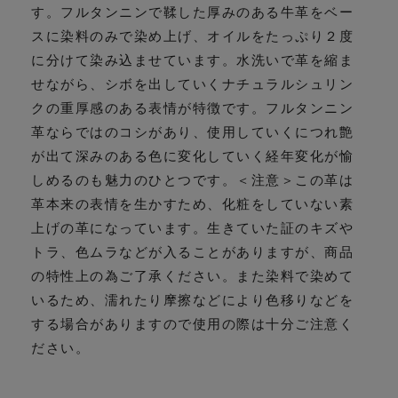
す。フルタンニンで鞣した厚みのある牛革をベー
スに染料のみで染め上げ、オイルをたっぷり２度
に分けて染み込ませています。水洗いで革を縮ま
せながら、シボを出していくナチュラルシュリン
クの重厚感のある表情が特徴です。フルタンニン
革ならではのコシがあり、使用していくにつれ艶
が出て深みのある色に変化していく経年変化が愉
しめるのも魅力のひとつです。＜注意＞この革は
革本来の表情を生かすため、化粧をしていない素
上げの革になっています。生きていた証のキズや
トラ、色ムラなどが入ることがありますが、商品
の特性上の為ご了承ください。また染料で染めて
いるため、濡れたり摩擦などにより色移りなどを
する場合がありますので使用の際は十分ご注意く
ださい。