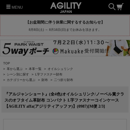
MENU
【お盆期間に伴う休業に関するするお知らせ】
8月8日(土) ～ 8月16日(日)までお休みを頂きます。
TOP
>
革から選ぶ
>
本革一覧
>
オイルシュリンク
>
シーン別に探す
>
L字ファスナー財布
>
カテゴリーから選ぶ
>
財布
>
二つ折り財布
『アルジャンショート』(全4色)オイルシュリンク/ノーベル賞クラ
スのオフタイム革財布 コンパクト L字ファスナーコインケース
【AGILITY affa(アジリティアッファ)】(0987)[M便 2/3]