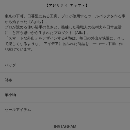
東京の下町、日暮里にある工房。プロが使用するツールバッグを作る事
から始まった【Agility】。
プロが認める使い勝手の良さと、熟練した鞄職人の技術力を日常生活
に…と言う思いから生まれたプロダクト【Affa】。
「スマートな外出」をデザインするAffaは、毎日の外出が快適に、そし
て楽しくなるような、 アイデアにあふれた商品を、一つ一つ丁寧に作
り続けています。
バッグ
財布
革小物
セールアイテム
INSTAGRAM