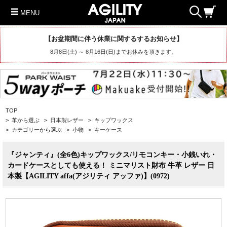
MENU
【お盆期間に伴う休業に関するするお知らせ】
8月8日(土) ～ 8月16日(日)までお休みを頂きます。
TOP
>
革から選ぶ
>
日本製レザー
>
キップワックス
>
カテゴリーから選ぶ
>
小物
>
キーケース
『ジャンティ』(全6色)キップワックス/リモコンキー・小銭いれ・
カードケースとしても使える！ ミニマリスト財布 牛革 レザー 日
本製【AGILITY affa(アジリティ アッファ)】(0972)