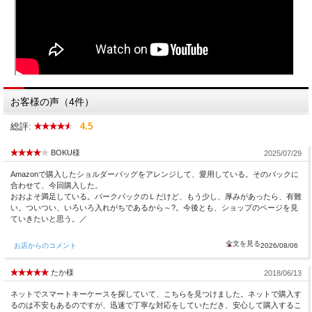
お客様の声（4件）
総評:
4.5
BOKU様
2025/07/29
Amazonで購入したショルダーバッグをアレンジして、愛用している。そのバックに
合わせて、今回購入した。
おおよそ満足している。パークバックのＬだけど、もう少し、厚みがあったら、有難
い。ついつい、いろいろ入れがちであるから～?。今後とも、ショップのページを見
ていきたいと思う。／
お店からのコメント
2026/08/06
たか様
2018/06/13
ネットでスマートキーケースを探していて、こちらを見つけました。ネットで購入す
るのは不安もあるのですが、迅速で丁寧な対応をしていただき、安心して購入するこ