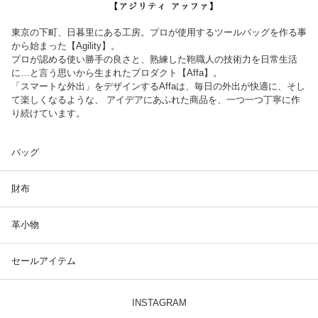
東京の下町、日暮里にある工房。プロが使用するツールバッグを作る事
から始まった【Agility】。
プロが認める使い勝手の良さと、熟練した鞄職人の技術力を日常生活
に…と言う思いから生まれたプロダクト【Affa】。
「スマートな外出」をデザインするAffaは、毎日の外出が快適に、そし
て楽しくなるような、 アイデアにあふれた商品を、一つ一つ丁寧に作
り続けています。
バッグ
財布
革小物
セールアイテム
INSTAGRAM