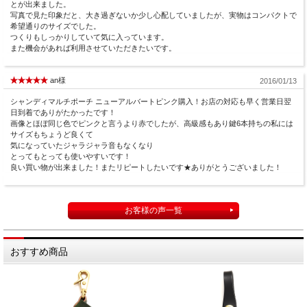
とが出来ました。
写真で見た印象だと、大き過ぎないか少し心配していましたが、実物はコンパクトで
希望通りのサイズでした。
つくりもしっかりしていて気に入っています。
また機会があれば利用させていただきたいです。
an様
2016/01/13
シャンディマルチポーチ ニューアルバートピンク購入！お店の対応も早く営業日翌
日到着でありがたかったです！
画像とほぼ同じ色でピンクと言うより赤でしたが、高級感もあり鍵6本持ちの私には
サイズもちょうど良くて
気になっていたジャラジャラ音もなくなり
とってもとっても使いやすいです！
良い買い物が出来ました！またリピートしたいです★ありがとうございました！
お客様の声一覧
おすすめ商品