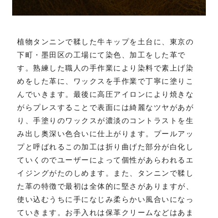
植物タンニンで鞣した牛キップを土台に、東京の
下町・墨田区の工場にて染色、加工をした革で
す。熟練した職人の手作業により染料で素上げ染
めをした革に、ワックスを手作業で丁寧に塗りこ
んでいきます。最後に高圧アイロンにより焼きな
がらプレスすることで表面には綺麗なツヤがあが
り、手塗りのワックスが濃淡のコントラストを生
み出し奥深い色合いに仕上がります。プールアッ
プと呼ばれるこの加工は折り曲げた部分が白化し
ていくのでユーザーによって個性があらわれるエ
イジングがたのしめます。また、タンニンで鞣し
た革の特徴で最初は全体的に堅さがありますが、
使い込むうちに手になじみ柔らかい風合いになっ
ていきます。お手入れは保革クリームなどはあま