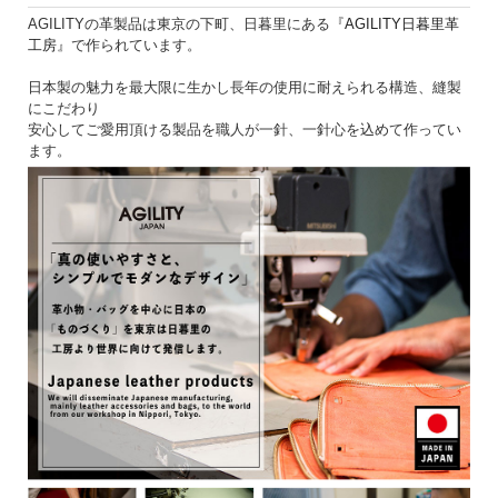
AGILITYの革製品は東京の下町、日暮里にある『
AGILITY日暮里革
工房
』で作られています。
日本製の魅力を最大限に生かし長年の使用に耐えられる構造、縫製
にこだわり
安心してご愛用頂ける製品を職人が一針、一針心を込めて作ってい
ます。