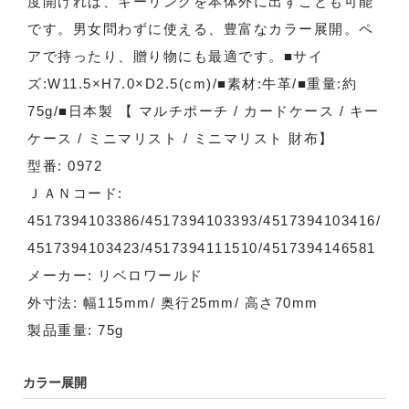
度開ければ、キーリングを本体外に出すことも可能
です。男女問わずに使える、豊富なカラー展開。ペ
アで持ったり、贈り物にも最適です。■サイ
ズ:W11.5×H7.0×D2.5(cm)/■素材:牛革/■重量:約
75g/■日本製 【 マルチポーチ / カードケース / キー
ケース / ミニマリスト / ミニマリスト 財布】
型番: 0972
ＪＡＮコード:
4517394103386/4517394103393/4517394103416/
4517394103423/4517394111510/4517394146581
メーカー: リベロワールド
外寸法: 幅115mm/ 奥行25mm/ 高さ70mm
製品重量: 75g
カラー展開