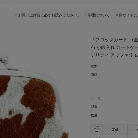
※お買い上げ前に必ずお読みください。
※修理について
※偽サイト
『フロッグカード』(全
布 小銭入れ カードケース 
ジリティ アッファ)】(25
定価:
価格:
メーカー：
型番：
数量:
カラ
定価
ー