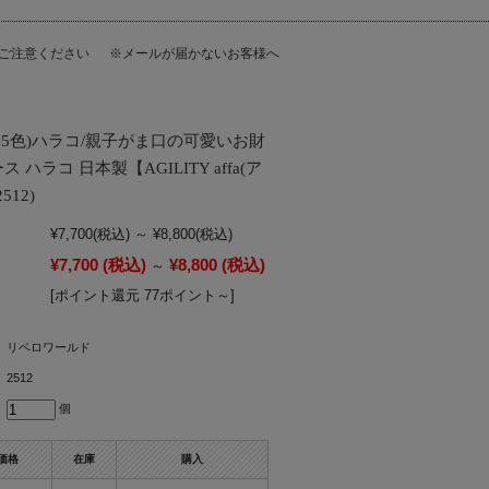
にご注意ください
※メールが届かないお客様へ
5色)ハラコ/親子がま口の可愛いお財
ハラコ 日本製【AGILITY affa(ア
12)
¥7,700
(税込)
～
¥8,800
(税込)
¥7,700
(税込)
¥8,800
(税込)
～
[ポイント還元 77ポイント～]
リベロワールド
2512
個
価格
在庫
購入