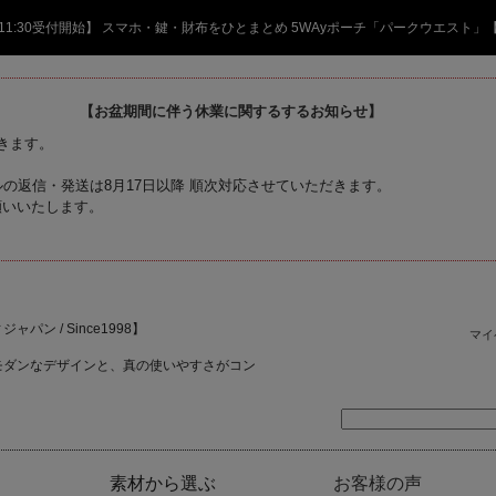
日 11:30受付開始】 スマホ・鍵・財布をひとまとめ 5WAyポーチ「パークウエスト」
【お盆期間に伴う休業に関するするお知らせ】
頂きます。
の返信・発送は8月17日以降 順次対応させていただきます。
願いいたします。
ャパン / Since1998】
マイ
モダンなデザインと、真の使いやすさがコン
素材から選ぶ
お客様の声