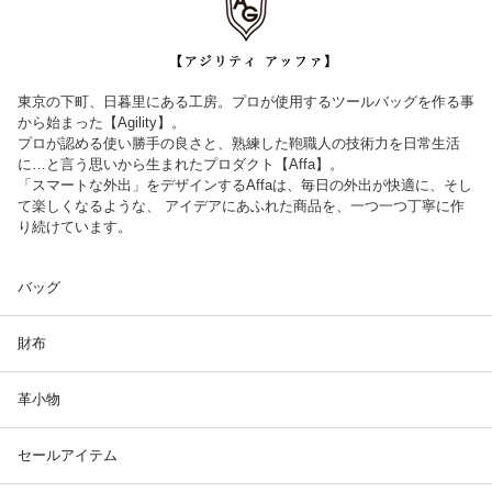
東京の下町、日暮里にある工房。プロが使用するツールバッグを作る事
から始まった【Agility】。
プロが認める使い勝手の良さと、熟練した鞄職人の技術力を日常生活
に…と言う思いから生まれたプロダクト【Affa】。
「スマートな外出」をデザインするAffaは、毎日の外出が快適に、そし
て楽しくなるような、 アイデアにあふれた商品を、一つ一つ丁寧に作
り続けています。
バッグ
財布
革小物
セールアイテム