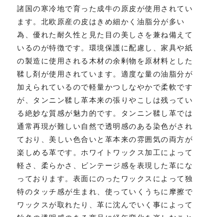
諸国の寒冷地で育った成牛の原皮が使用されてい
ます。北欧原産の皮はきめ細かく油脂分が多い
為、優れた耐久性と見た目の美しさを兼ね備えて
いるのが特徴です。環境保護に配慮し、家具や紙
の製造に使用される木材の余剰物を原材料とした
鞣し剤が使用されています。適度な量の油脂分が
加えられているので軽量かつしなやかで柔軟です
が、タンニン鞣し革本来の張りやこしは残ってい
る絶妙な質感が魅力的です。タンニン鞣し革では
通常再現が難しい自然で透明感のある染色がされ
ており、美しい色合いと革本来の雰囲気の両方が
楽しめる革です。ホワイトワックス加工によって
軽さ、柔らかさ、ビンテージ感を表現した革にな
っております。表面にのったワックスによって独
特のタッチ感が生まれ、使っていくうちに摩擦で
ワックスが取れたり、革に沈んでいく事によって