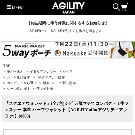
MENU
【お盆期間に伴う休業に関するするお知らせ】
8月8日(土) ～ 8月16日(日)までお休みを頂きます。
TOP
>
革から選ぶ
>
イタリアンレザー
>
シビラ
>
シーン別に探す
>
L字ファスナー財布
>
カテゴリーから選ぶ
>
財布
>
二つ折り財布
>
シーン別に探す
>
薄マチ財布
『スクエアウォレット』(全7色)シビラ/薄マチでコンパクト L字フ
ァスナー 本革 ハーフウォレット【AGILITY affa(アジリティアッ
ファ)】(0869)