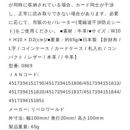
が同時に収納されている場合、カード同士が干渉
し、正常に読み取りできない場合があります。必要
に応じて、市販のセパレーター(電磁波干渉防止シー
ト)をご使用ください。 ■素材：牛革/■サイズ：W10
× H10 × D2(cm)/■重量：約65g/■日本製 【折財布 /
L字 / コインケース / カードケース / 札入れ / コン
パクト / レザー / 本革 / / 牛革】
型番: 0869
ＪＡＮコード:
4517394151790/4517394151806/4517394151813/
4517394151820/4517394151837/4517394151844/
4517394151851
メーカー: リベロワールド
外寸法: 幅100mm/ 奥行20mm/ 高さ100mm
製品重量: 65g