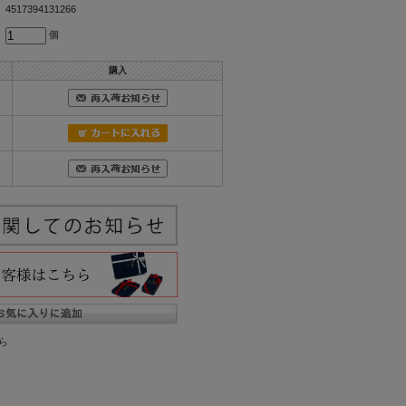
4517394131266
個
購入
ら