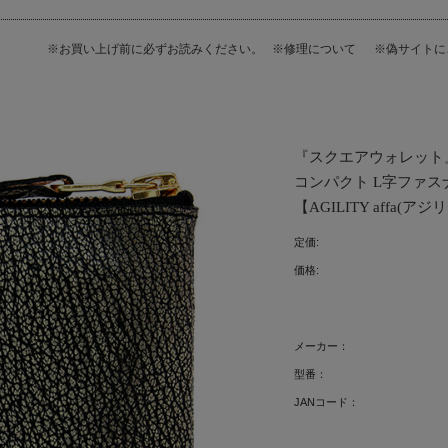
※お買い上げ前に必ずお読みください。
※修理について
※偽サイト
『スクエアウォレット』
コンパクト L字ファス
【AGILITY affa(アジ
定価:
価格:
メーカー：
型番：
JANコード：