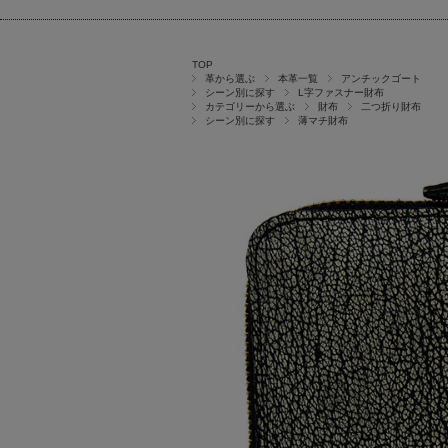
TOP
革から選ぶ
本革一覧
アンチックゴート
シーン別に探す
L字ファスナー財布
カテゴリーから選ぶ
財布
二つ折り財布
シーン別に探す
薄マチ財布