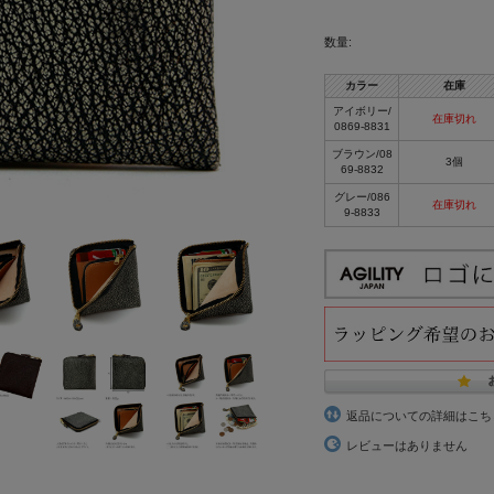
数量:
カラー
在庫
アイボリー/
在庫切れ
0869-8831
ブラウン/08
3個
69-8832
グレー/086
在庫切れ
9-8833
返品についての詳細はこち
レビューはありません