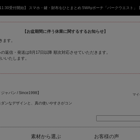
日 11:30受付開始】 スマホ・鍵・財布をひとまとめ 5WAyポーチ「パークウエスト」
【お盆期間に伴う休業に関するするお知らせ】
頂きます。
の返信・発送は8月17日以降 順次対応させていただきます。
願いいたします。
ャパン / Since1998】
マイ
モダンなデザインと、真の使いやすさがコン
素材から選ぶ
お客様の声