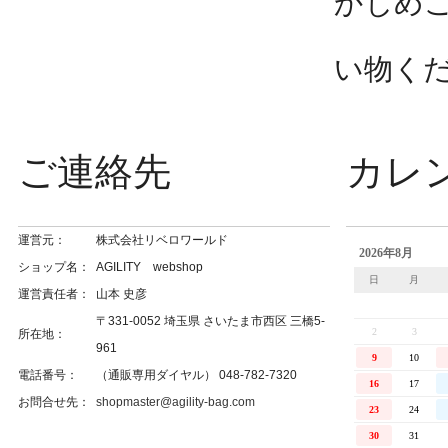
かじめ
い物く
ご連絡先
カレ
運営元：
株式会社リベロワールド
ショップ名：
AGILITY webshop
運営責任者：
山本 史彦
〒331-0052 埼玉県 さいたま市西区 三橋5-
所在地：
961
電話番号：
（通販専用ダイヤル） 048-782-7320
お問合せ先：
shopmaster@agility-bag.com