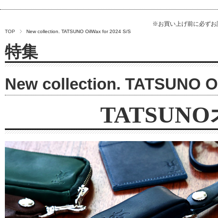
※お買い上げ前に必ず
TOP
New collection. TATSUNO OilWax for 2024 S/S
特集
New collection. TATSUNO Oi
TATSU