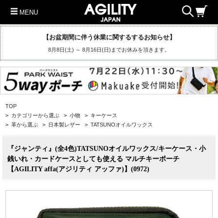
MENU
【お盆期間に伴う休業に関するするお知らせ】
8月8日(土) ～ 8月16日(日)までお休みを頂きます。
TOP
>
カテゴリーから選ぶ
>
小物
>
キーケース
>
革から選ぶ
>
日本製レザー
>
TATSUNOオイルワックス
『ジャンティ』(全4色)TATSUNOオイルワックス/キーケース・小
銭いれ・カードケースとしても使える マルチキーポーチ
【AGILITY affa(アジリティ アッファ)】(0972)