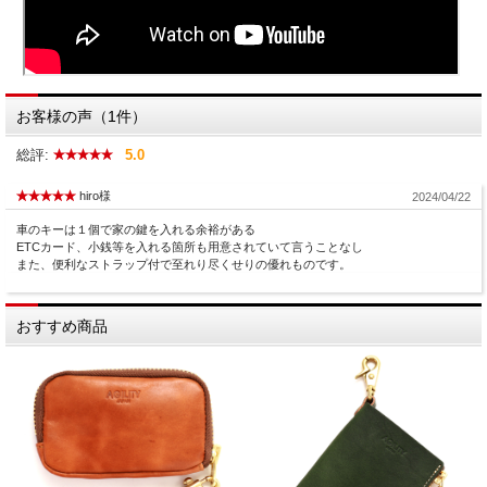
お客様の声（1件）
総評:
5.0
hiro様
2024/04/22
車のキーは１個で家の鍵を入れる余裕がある
ETCカード、小銭等を入れる箇所も用意されていて言うことなし
また、便利なストラップ付で至れり尽くせりの優れものです。
おすすめ商品