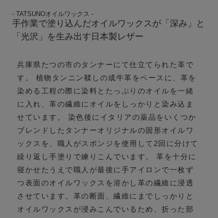
- TATSUNOオイルワックス -
手作業で塗り込んだオイルワックスが「深み」と
「光沢」を生み出す日本製レザー
兵庫県たつの市のタンナーにて仕立てられた革で
す。 植物タンニン鞣しの成牛革をベースに、革を
染める工程の際に染料とたっぷりのオイルを一緒
に入れ、革の繊維にオイルをしっかりと染み込ま
せています。 染色後にイタリアの薬品をいくつか
ブレンドしたタンナーオリジナルの固形オイルワ
ックスを、職人がスポンジを使用して2回に分けて
繰り返し手塗りで練りこんでいます。 革を十分に
寝かせたうえで職人が最後に手アイロンで一枚ず
つ表面のオイルワックスを溶かし革の繊維に浸透
させています。革の断面、繊維にまでしっかりと
オイルワックスが浸みこんでいるため、折った部