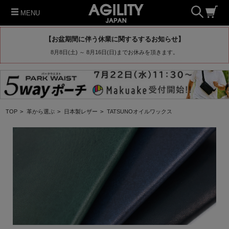
MENU
【お盆期間に伴う休業に関するするお知らせ】
8月8日(土) ～ 8月16日(日)までお休みを頂きます。
TOP
>
革から選ぶ
>
日本製レザー
>
TATSUNOオイルワックス