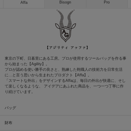
Bisogn
Pro
Affa
東京の下町、日暮里にある工房。プロが使用するツールバッグを作る事
から始まった【Agility】。
プロが認める使い勝手の良さと、熟練した鞄職人の技術力を日常生活
に…と言う思いから生まれたプロダクト【Affa】。
「スマートな外出」をデザインするAffaは、毎日の外出が快適に、そし
て楽しくなるような、 アイデアにあふれた商品を、一つ一つ丁寧に作
り続けています。
バッグ
財布