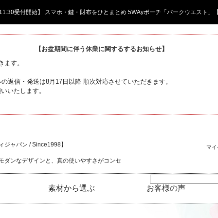
日 11:30受付開始】 スマホ・鍵・財布をひとまとめ 5WAyポーチ「パークウエスト」
【お盆期間に伴う休業に関するするお知らせ】
頂きます。
の返信・発送は8月17日以降 順次対応させていただきます。
願いいたします。
ャパン / Since1998】
マイ
モダンなデザインと、真の使いやすさがコンセ
素材から選ぶ
お客様の声