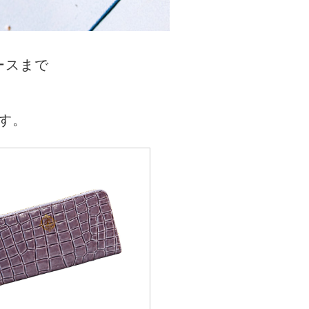
ースまで
す。