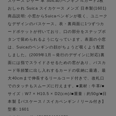
スケース レザー 革 Suicaのペンギン icカード2枚
おしゃれ Suica スイカケース メンズ 日本製(1601)
商品説明: 小窓からSuicaペンギンが覗く、ユニーク
なデザインのパスケース。表・裏両面に1つずつカ
ードポケットが付いており、口の部分をスナップボ
タンで留められるようになっています。表面の小窓
は、Suicaのペンギンの顔がちょうど覗くよう配置
しました。(2009年1月～発行のデザインに対応)裏
面には指でスライドさせるための窓があり、バスカ
ード等頻繁に出し入れするカードの収納に最適。最
大40cmまで伸長するリールコード付きで、改札口
でのタッチもスムーズに行えます。■素材：牛革/■
サイズ：W7 × H10.5 × D2(cm)/■重量：約50g/■日
本製【パスケース / スイカペンギン / リール付き】
型番: 1601