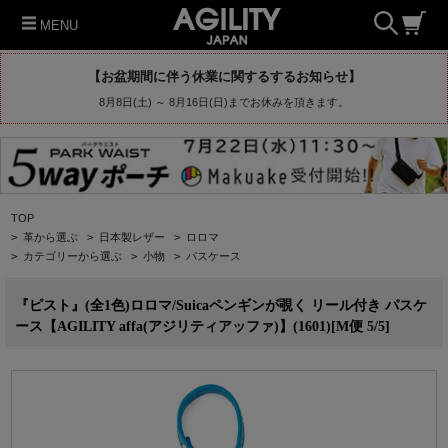
MENU
【お盆期間に伴う休業に関するするお知らせ】
8月8日(土) ～ 8月16日(日)までお休みを頂きます。
TOP
>
革から選ぶ
>
日本製レザー
>
ロロマ
>
カテゴリーから選ぶ
>
小物
>
パスケース
『ピスト』(全1色)ロロマ/Suicaペンギンが覗く リール付き パスケ
ース【AGILITY affa(アジリティアッファ)】(1601)[M便 5/5]