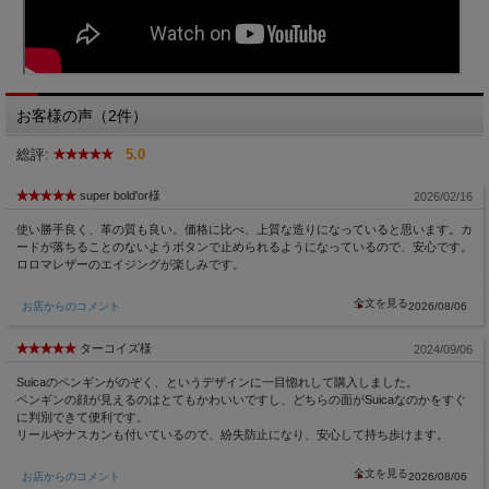
お客様の声（2件）
総評:
5.0
super bold'or様
2026/02/16
使い勝手良く、革の質も良い。価格に比べ、上質な造りになっていると思います。カ
ードが落ちることのないようボタンで止められるようになっているので、安心です。
ロロマレザーのエイジングが楽しみです。
お店からのコメント
2026/08/06
ターコイズ様
2024/09/06
Suicaのペンギンがのぞく、というデザインに一目惚れして購入しました。
ペンギンの顔が見えるのはとてもかわいいですし、どちらの面がSuicaなのかをすぐ
に判別できて便利です。
リールやナスカンも付いているので、紛失防止になり、安心して持ち歩けます。
お店からのコメント
2026/08/06