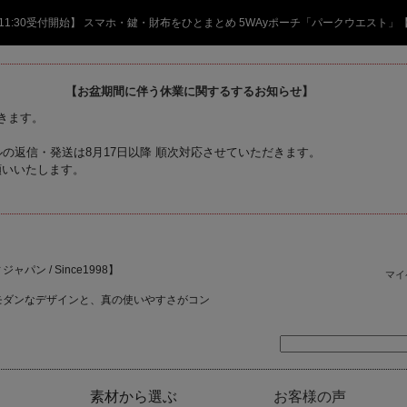
日 11:30受付開始】 スマホ・鍵・財布をひとまとめ 5WAyポーチ「パークウエスト」
【お盆期間に伴う休業に関するするお知らせ】
頂きます。
の返信・発送は8月17日以降 順次対応させていただきます。
願いいたします。
ャパン / Since1998】
マイ
モダンなデザインと、真の使いやすさがコン
素材から選ぶ
お客様の声