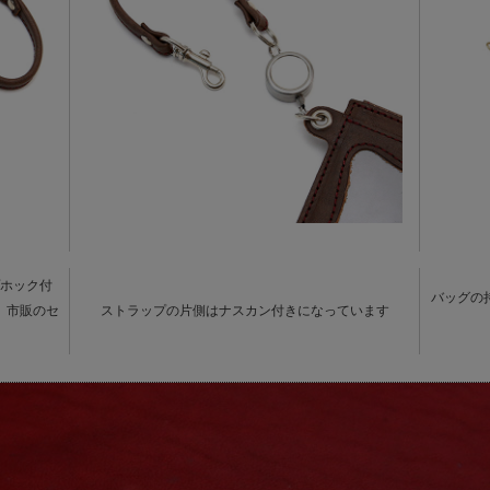
ホック付
バッグの
、市販のセ
ストラップの片側はナスカン付きになっています