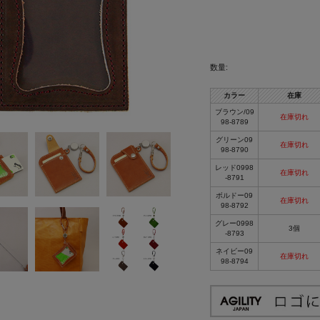
数量:
カラー
在庫
ブラウン/09
在庫切れ
98-8789
グリーン09
在庫切れ
98-8790
レッド0998
在庫切れ
-8791
ボルドー09
在庫切れ
98-8792
グレー0998
3個
-8793
ネイビー09
在庫切れ
98-8794