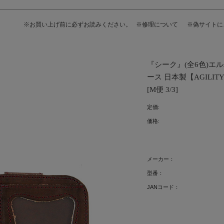
※お買い上げ前に必ずお読みください。
※修理について
※偽サイト
『シーク』(全6色)エ
ース 日本製【AGILITY 
[M便 3/3]
定価:
価格:
メーカー：
型番：
JANコード：