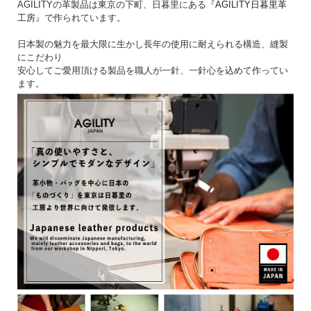
AGILITYの革製品は東京の下町、日暮里にある『
AGILITY日暮里革
工房
』で作られています。
日本製の魅力を最大限に生かし長年の使用に耐えられる構造、縫製
にこだわり
安心してご愛用頂ける製品を職人が一針、一針心を込めて作ってい
ます。