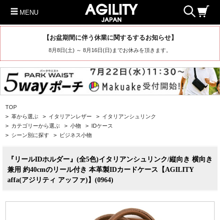
MENU
【お盆期間に伴う休業に関するするお知らせ】
8月8日(土) ～ 8月16日(日)までお休みを頂きます。
TOP
>
革から選ぶ
>
イタリアンレザー
>
イタリアンシュリンク
>
カテゴリーから選ぶ
>
小物
>
IDケース
>
シーン別に探す
>
ビジネス小物
『リールIDホルダー』(全5色)イタリアンシュリンク/縦向き 横向き
兼用 約40cmのリール付き 本革製IDカードケース【AGILITY
affa(アジリティ アッファ)】(0964)