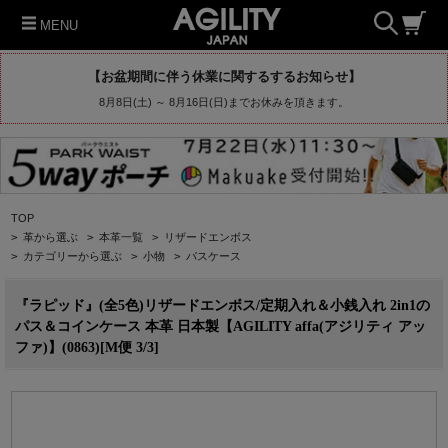
MENU
【お盆期間に伴う休業に関するするお知らせ】
8月8日(土) ～ 8月16日(日)までお休みを頂きます。
TOP
>
革から選ぶ
>
本革一覧
>
リザードエンボス
>
カテゴリーから選ぶ
>
小物
>
パスケース
『ラピッド』(全5色)リザードエンボス/定期入れ＆小銭入れ 2in1の
パス＆コインケース 本革 日本製【AGILITY affa(アジリティ アッ
ファ)】(0863)[M便 3/3]