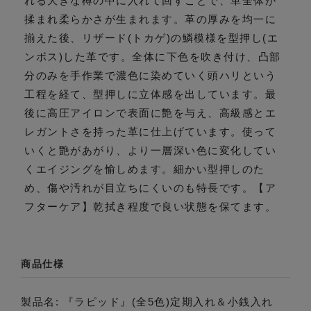
れる大きな樽の中に入れて回すことで、革全体が
揉まれ柔らかさが生まれます。革の厚みを均一に
揃えた後、リザード(トカゲ)の鱗模様を型押し(エ
ンボス)した革です。全体に下色を吹き付け、凸部
分のみを手作業で濃色に染めていく頭ハリという
工程を経て、型押しに立体感を出しています。最
後に高圧アイロンで表面に艶を与え、高級感とエ
レガントさを持った革に仕上げています。使って
いくと艶があがり、より一層深い色に変化してい
くエイジングを愉しめます。細かい型押しのた
め、傷や汚れが目立ちにくいのも特長です。【ア
フターケア】乾拭き程度で良い状態を保てます。
商品仕様
製品名: 『ラピッド』(全5色)定期入れ＆小銭入れ