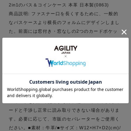
2in1のパス＆コインケース 本革 日本製(0863)
商品説明: ファスナー口を長くするために、一般的
なパスケースより横長のフォルムにデザインしまし
た。前面には窓付き・窓なしの2つのカードポケッ
トがあります。窓付きのポケットは、定期券やIDカ
ード等、外から印字が確認できるようになっていま
す。背面側には、片マチ付きのファスナーポケット
があります。マチが広がるので、20枚程度の小銭を
入れたり、予備の鍵を収納するのに便利です。ファ
スナーのスライダーには、開閉しやすいよう革の引
き手を付けました。※交通系ICカード等、非接触型
のカードを入れて使用する際、他のICチップ入りカ
ードと干渉し正常に読み取りできない場合がありま
す。必要に応じて、市販のセパレーターをご使用く
ださい。■素材：牛革/■サイズ：W12×H7×D2(cm)/