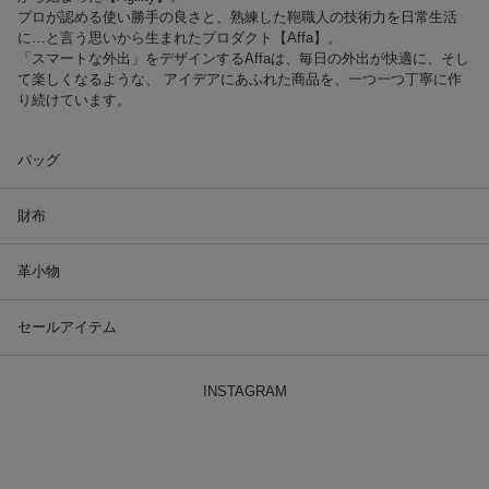
プロが認める使い勝手の良さと、熟練した鞄職人の技術力を日常生活
に…と言う思いから生まれたプロダクト【Affa】。
「スマートな外出」をデザインするAffaは、毎日の外出が快適に、そし
て楽しくなるような、 アイデアにあふれた商品を、一つ一つ丁寧に作
り続けています。
バッグ
財布
革小物
セールアイテム
INSTAGRAM