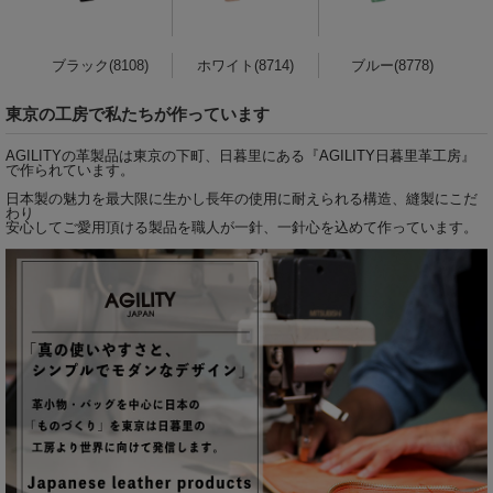
ブラック(8108)
ホワイト(8714)
ブルー(8778)
東京の工房で私たちが作っています
AGILITYの革製品は東京の下町、日暮里にある『
AGILITY日暮里革工房
』
で作られています。
日本製の魅力を最大限に生かし長年の使用に耐えられる構造、縫製にこだ
わり
安心してご愛用頂ける製品を職人が一針、一針心を込めて作っています。