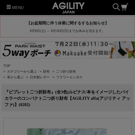
MENU
【お盆期間に伴う休業に関するするお知らせ】
8月8日(土) ～ 8月16日(日)までお休みを頂きます。
TOP
>
カテゴリーから選ぶ
>
財布
>
二つ折り財布
>
革から選ぶ
>
日本製レザー
>
フラワーエンボス
『ビブレット二つ折財布』(全3色)ルビナス/本をイメージしたバイ
カラーのコンパクト二つ折り財布【AGILITY affa(アジリティ アッ
ファ)】(0202)