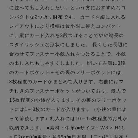
に並べて出し入れしたい。という方におすすめなコ
ンパクトな2つ折り財布です。 カードを縦に入れる
レイアウトにより横幅は最小限に抑えコンパクト
に、縦にカード入れを3段つけることでやや縦長の
スタイリッシュな形状にしました。 長くした長辺に
合わせてファスナー小銭入れをつけることで、小銭
の出し入れもしやすくしました。 開いて左側に3段
のカードポケット＋その裏のフリーポケットには、
3枚程度のカードがまとめて入ります。右側にはマ
チ付きのファスナーポケットがついており、最大で
15枚程度の小銭が入ります。その裏のフリーポケッ
トには1～3枚のカードが入ります。（小銭の量によ
って前後します）札入れには10～15枚程度のお札が
収納できます。 ■素材：牛革/■サイズ：W8 × H11
× D2(cm)/■重量：約65g/■日本製 【二つ折り財布 /