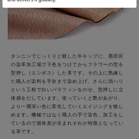
タンニンでじっくりと鞣した牛キップに、墨田区
の染革加工場で下色をつけてからフラワーの型を
型押し（エンボス）した革です。その上に熟練し
た職人が染料を手吹きで染め上げ、さらに頭ハリ
という工程で白いパラフィンをのせ、型押しに立
体感をだしています。使っていくと艶があがり、
より一層深い色に変化していくエイジングを愉し
めます。機械ではなく職人の手で染色、加工をし
ているので個体差が生まれそれが特徴となってい
る革です。