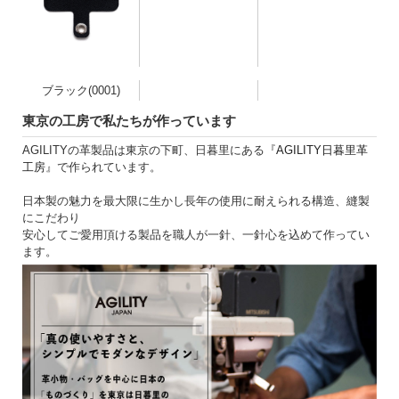
ブラック(0001)
東京の工房で私たちが作っています
AGILITYの革製品は東京の下町、日暮里にある『
AGILITY日暮里革
工房
』で作られています。
日本製の魅力を最大限に生かし長年の使用に耐えられる構造、縫製
にこだわり
安心してご愛用頂ける製品を職人が一針、一針心を込めて作ってい
ます。