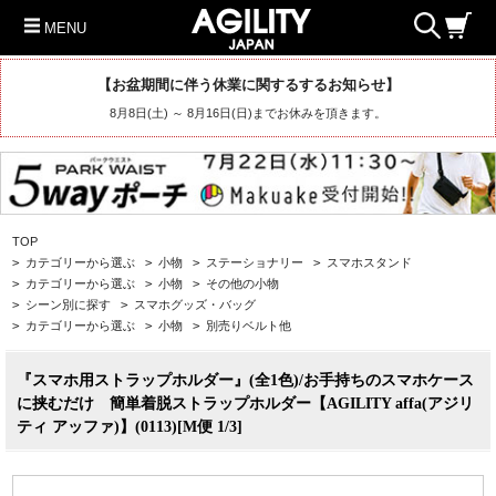
MENU
【お盆期間に伴う休業に関するするお知らせ】
8月8日(土) ～ 8月16日(日)までお休みを頂きます。
TOP
>
カテゴリーから選ぶ
>
小物
>
ステーショナリー
>
スマホスタンド
>
カテゴリーから選ぶ
>
小物
>
その他の小物
>
シーン別に探す
>
スマホグッズ・バッグ
>
カテゴリーから選ぶ
>
小物
>
別売りベルト他
『スマホ用ストラップホルダー』(全1色)/お手持ちのスマホケース
に挟むだけ 簡単着脱ストラップホルダー【AGILITY affa(アジリ
ティ アッファ)】(0113)[M便 1/3]