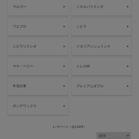
マルゴー
ミネルバリスシオ
プエブロ
シビラ
シビラリスシオ
イタリアンシュリンク
マヤ・ベリー
トレロW
牛毛付革
プレミアムダブル
ポンテワックス
1 / 5ページ
（全134件）