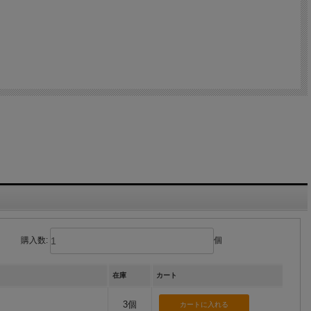
購入数:
個
在庫
カート
3個