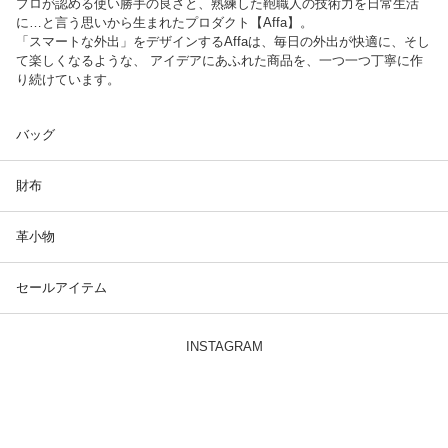
プロが認める使い勝手の良さと、熟練した鞄職人の技術力を日常生活
に…と言う思いから生まれたプロダクト【Affa】。
「スマートな外出」をデザインするAffaは、毎日の外出が快適に、そし
て楽しくなるような、 アイデアにあふれた商品を、一つ一つ丁寧に作
り続けています。
バッグ
財布
革小物
セールアイテム
INSTAGRAM