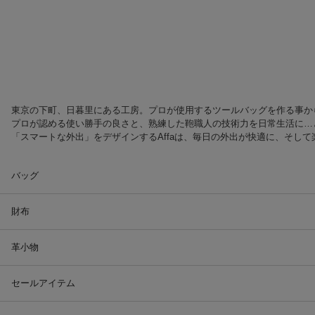
東京の下町、日暮里にある工房。プロが使用するツールバッグを作る事から始ま
プロが認める使い勝手の良さと、熟練した鞄職人の技術力を日常生活に…と
「スマートな外出」をデザインするAffaは、毎日の外出が快適に、そし
バッグ
財布
革小物
セールアイテム