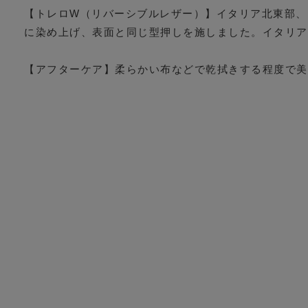
【トレロW（リバーシブルレザー）】イタリア北東部、ア
に染め上げ、表面と同じ型押しを施しました。イタリア
【アフターケア】柔らかい布などで乾拭きする程度で美