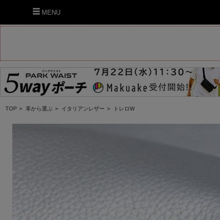
MENU
TOP
>
革から選ぶ
>
イタリアンレザー
>
トレロW