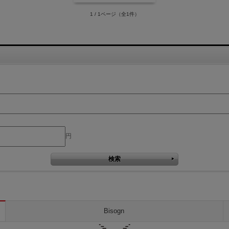
1 / 1ページ
（全1件）
円
Bisogn