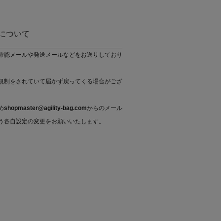
について
確認メールや発送メールなどをお送りしており
規制をされていて届かず戻ってくる場合がござ
め
shopmaster@agility-bag.com
からのメール
う各自設定の変更をお願いいたします。