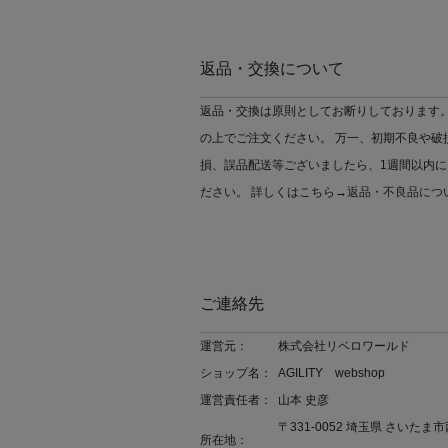
返品・交換について
返品・交換は原則としてお断りしております。
の上でご注文ください。 万一、初期不良や破
損、誤品配送等ございましたら、1週間以内に
ださい。 詳しくはこちら→
返品・不良品につ
ご連絡先
運営元：
株式会社リベロワールド
ショップ名：
AGILITY webshop
運営責任者：
山本 史彦
〒331-0052 埼玉県 さいたま市
所在地：