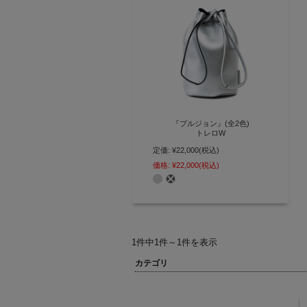
『ブルジョン』(全2色)
トレロW
定価:
¥22,000
(税込)
丸みを帯びた巾着型フォルムで抜
け感を演出するドローストリング
価格:
¥22,000
(税込)
バッグ【AGILITY affa(アジリティ
アッファ)】(0353)
1件中1件～1件を表示
カテゴリ