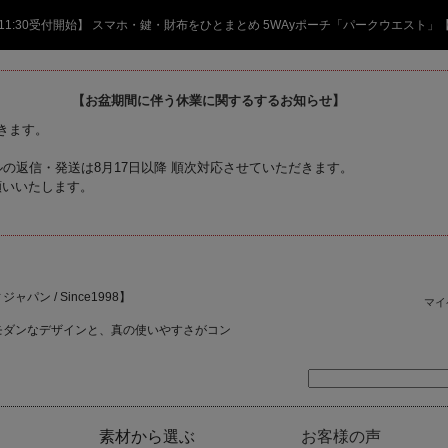
日 11:30受付開始】 スマホ・鍵・財布をひとまとめ 5WAyポーチ「パークウエスト」
【お盆期間に伴う休業に関するするお知らせ】
頂きます。
の返信・発送は8月17日以降 順次対応させていただきます。
願いいたします。
ャパン / Since1998】
マイ
モダンなデザインと、真の使いやすさがコン
素材から選ぶ
お客様の声