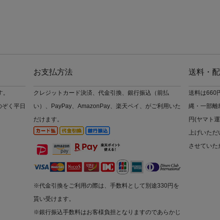
お支払方法
送料・配
す。
クレジットカード決済、代金引換、銀行振込（前払
送料は66
のぞく平日
い）、PayPay、AmazonPay、楽天ペイ、がご利用いた
縄・一部離島
だけます。
円(ヤマト運
上げいただ
させていた
※代金引換をご利用の際は、手数料として別途330円を
貰い受けます。
※銀行振込手数料はお客様負担となりますのであらかじ