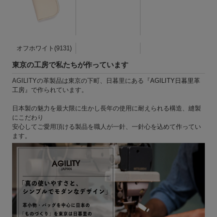
オフホワイト(9131)
東京の工房で私たちが作っています
AGILITYの革製品は東京の下町、日暮里にある『
AGILITY日暮里革
工房
』で作られています。
日本製の魅力を最大限に生かし長年の使用に耐えられる構造、縫製
にこだわり
安心してご愛用頂ける製品を職人が一針、一針心を込めて作ってい
ます。