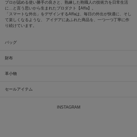
プロが認める使い勝手の良さと、熟練した鞄職人の技術力を日常生活
に…と言う思いから生まれたプロダクト【Affa】。
「スマートな外出」をデザインするAffaは、毎日の外出が快適に、そし
て楽しくなるような、 アイデアにあふれた商品を、一つ一つ丁寧に作
り続けています。
バッグ
財布
革小物
セールアイテム
INSTAGRAM