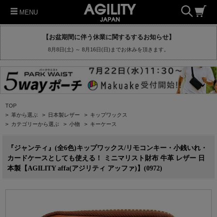
MENU
【お盆期間に伴う休業に関するするお知らせ】
8月8日(土) ～ 8月16日(日)までお休みを頂きます。
TOP
>
革から選ぶ
>
日本製レザー
>
キップワックス
>
カテゴリーから選ぶ
>
小物
>
キーケース
『ジャンティ』(全6色)キップワックス/リモコンキー・小銭いれ・
カードケースとしても使える！ ミニマリスト財布 牛革 レザー 日
本製【AGILITY affa(アジリティ アッファ)】(0972)