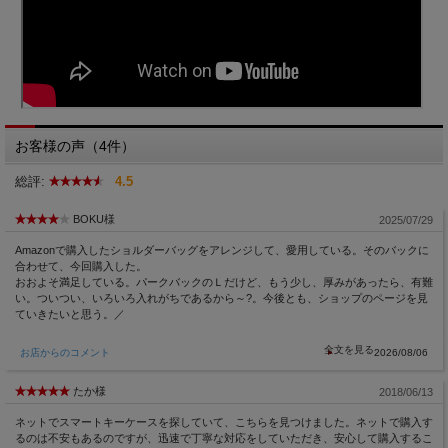
お客様の声（4件）
総評:
4.5
BOKU様
2025/07/29
Amazonで購入したショルダーバッグをアレンジして、愛用している。そのバックに
合わせて、今回購入した。
おおよそ満足している。パークバックのＬだけど、もう少し、厚みがあったら、有難
い。ついつい、いろいろ入れがちであるから～?。今後とも、ショップのページを見
ていきたいと思う。／
お店からのコメント
2026/08/06
たか様
2018/06/13
ネットでスマートキーケースを探していて、こちらを見つけました。ネットで購入す
るのは不安もあるのですが、迅速で丁寧な対応をしていただき、安心して購入するこ