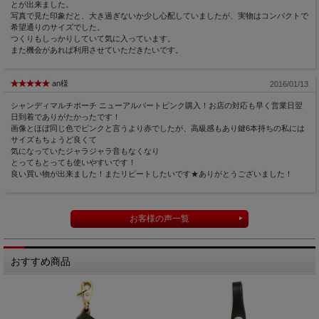
とが出来ました。
写真で見た印象だと、大き過ぎないか少し心配していましたが、実物はコンパクトで
希望通りのサイズでした。
つくりもしっかりしていて気に入っています。
また機会があれば利用させていただきたいです。
an様
2016/01/13
シャンディマルチポーチ ニューアルバートピンク購入！お店の対応も早く営業日翌
日到着でありがたかったです！
画像とほぼ同じ色でピンクと言うより赤でしたが、高級感もあり鍵6本持ちの私には
サイズもちょうど良くて
気になっていたジャラジャラ音もなくなり
とってもとっても使いやすいです！
良い買い物が出来ました！またリピートしたいです★ありがとうございました！
お客様の声一覧
おすすめ商品