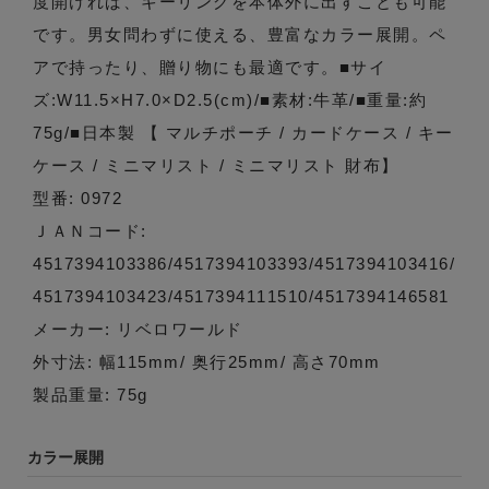
度開ければ、キーリングを本体外に出すことも可能
です。男女問わずに使える、豊富なカラー展開。ペ
アで持ったり、贈り物にも最適です。■サイ
ズ:W11.5×H7.0×D2.5(cm)/■素材:牛革/■重量:約
75g/■日本製 【 マルチポーチ / カードケース / キー
ケース / ミニマリスト / ミニマリスト 財布】
型番: 0972
ＪＡＮコード:
4517394103386/4517394103393/4517394103416/
4517394103423/4517394111510/4517394146581
メーカー: リベロワールド
外寸法: 幅115mm/ 奥行25mm/ 高さ70mm
製品重量: 75g
カラー展開