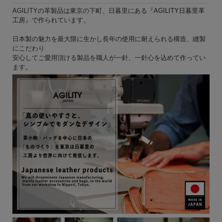
AGILITYの革製品は東京の下町、日暮里にある『
AGILITY日暮里革
工房
』で作られています。
日本製の魅力を最大限に生かし長年の使用に耐えられる構造、縫製
にこだわり
安心してご愛用頂ける製品を職人が一針、一針心を込めて作ってい
ます。