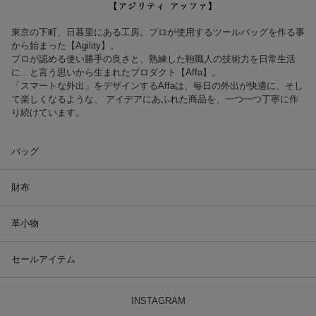
東京の下町、日暮里にある工房。プロが使用するツールバッグを作る事
から始まった【Agility】。
プロが認める使い勝手の良さと、熟練した鞄職人の技術力を日常生活
に…と言う思いから生まれたプロダクト【Affa】。
「スマートな外出」をデザインするAffaは、毎日の外出が快適に、そし
て楽しくなるような、 アイデアにあふれた商品を、一つ一つ丁寧に作
り続けています。
バッグ
財布
革小物
セールアイテム
INSTAGRAM