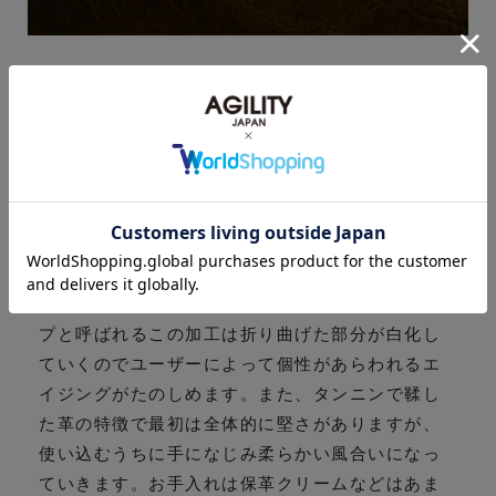
植物タンニンで鞣した牛キップを土台に、東京の
下町・墨田区の工場にて染色、加工をした革で
す。熟練した職人の手作業により染料で素上げ染
めをした革に、ワックスを手作業で丁寧に塗りこ
んでいきます。最後に高圧アイロンにより焼きな
がらプレスすることで表面には綺麗なツヤがあが
り、手塗りのワックスが濃淡のコントラストを生
み出し奥深い色合いに仕上がります。プールアッ
プと呼ばれるこの加工は折り曲げた部分が白化し
ていくのでユーザーによって個性があらわれるエ
イジングがたのしめます。また、タンニンで鞣し
た革の特徴で最初は全体的に堅さがありますが、
使い込むうちに手になじみ柔らかい風合いになっ
ていきます。お手入れは保革クリームなどはあま