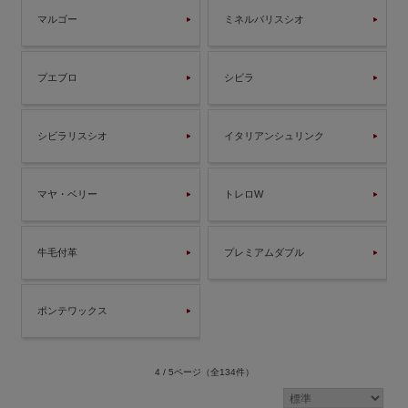
マルゴー
ミネルバリスシオ
プエブロ
シビラ
シビラリスシオ
イタリアンシュリンク
マヤ・ベリー
トレロW
牛毛付革
プレミアムダブル
ポンテワックス
4 / 5ページ
（全134件）