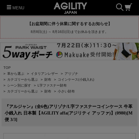
MENU
【お盆期間に伴う休業に関するするお知らせ】
8月8日(土) ～ 8月16日(日)までお休みを頂きます。
TOP
>
革から選ぶ
>
イタリアンレザー
>
アリゾナ
>
カテゴリーから選ぶ
>
財布
>
コインケース(小銭入れ)
>
シーン別に探す
>
L字ファスナー財布
>
カテゴリーから選ぶ
>
財布
>
小さい財布
『アルジャン』(全6色)アリゾナ/L字ファスナーコインケース 牛革
小銭入れ 日本製【AGILITY affa(アジリティ アッファ)】(0980)[M
便 3/3]