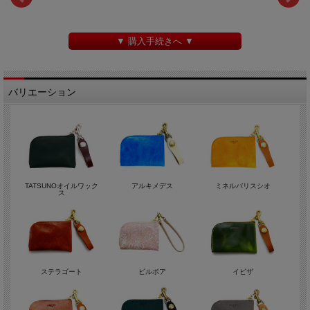
▼ 購入手続きへ ▼
バリエーション
TATSUNOオイルワック
アルキメデス
ミネルバリスシオ
ス
ステラゴート
ビルボア
イビザ