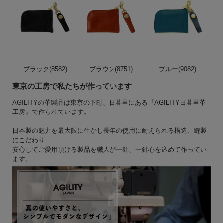
ブラック(8582)
ブラウン(8751)
ブルー(9082)
東京の工房で私たちが作っています
AGILITYの革製品は東京の下町、日暮里にある『
AGILITY日暮里革
工房
』で作られています。
日本製の魅力を最大限に生かし長年の使用に耐えられる構造、縫製
にこだわり
安心してご愛用頂ける製品を職人が一針、一針心を込めて作ってい
ます。