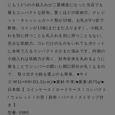
にもう1つの小銭入れが二重構造になった当店でも
最もコンパクトな財布。驚くほどの収納力。クレジ
ット・キャッシュカード類が10枚。お札が3つ折で
数枚。コインが13枚(まだまだ入ります）。小銭入
れを別に持つことも札入れを別に持つこともない、
充分な収納力。コレだけのものをいれてもポケット
に余裕で入るコンパクトさがまた強みです。内側の
小銭入れは収納力が高く、財布全体を丸めるように
握ることでジッパーの開いた開口部分が丸くなるの
で、 取り出す小銭を選ぶのも簡単。■サイ
ズ:W11×H8×D1.2(cm)/■素材:牛革/■重量:約75g/■
日本製【 コインケース / カードケース / コンパクト
/ ウォレット / 小型 / 財布 / パース / ストラップ付
き 】
型番: 0980