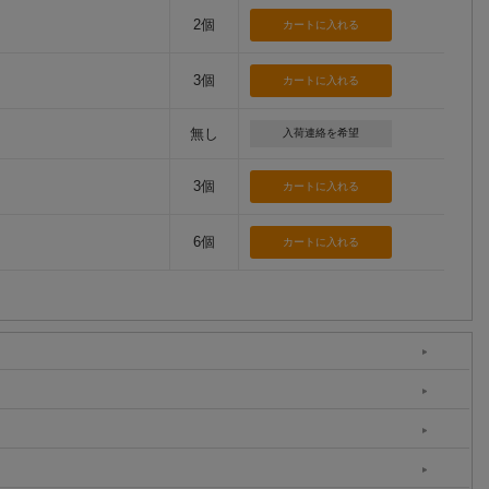
2個
3個
無し
入荷連絡を希望
3個
6個