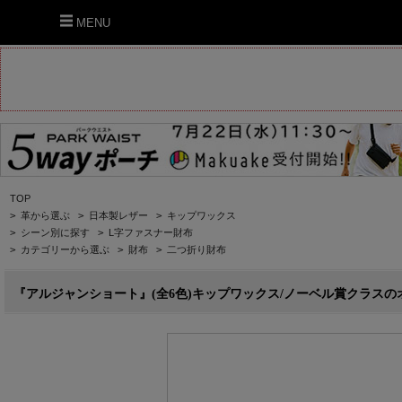
MENU
TOP
>
革から選ぶ
>
日本製レザー
>
キップワックス
>
シーン別に探す
>
L字ファスナー財布
>
カテゴリーから選ぶ
>
財布
>
二つ折り財布
『アルジャンショート』(全6色)キップワックス/ノーベル賞クラスのオフタイム