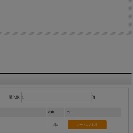
購入数:
個
在庫
カート
3個