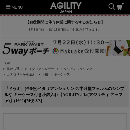
MENU
【お盆期間に伴う休業に関するするお知らせ】
8月8日(土) ～ 8月16日(日)までお休みを頂きます。
TOP
>
革から選ぶ
>
イタリアンレザー
>
イタリアンシュリンク
>
カテゴリーから選ぶ
>
小物
>
キーケース
『ドゥミ』(全9色)イタリアンシュリンク/半月型フォルムのシンプ
ルな キーケース付き小銭入れ【AGILITY affa(アジリティ アッフ
ァ)】(1602)[M便 3/3]