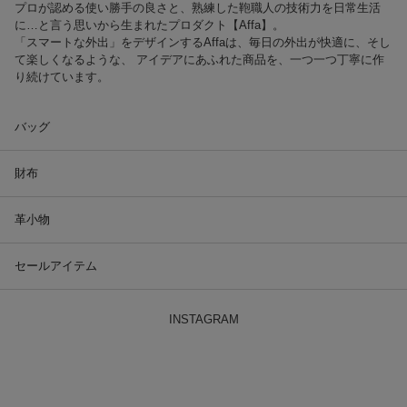
プロが認める使い勝手の良さと、熟練した鞄職人の技術力を日常生活
に…と言う思いから生まれたプロダクト【Affa】。
「スマートな外出」をデザインするAffaは、毎日の外出が快適に、そし
て楽しくなるような、 アイデアにあふれた商品を、一つ一つ丁寧に作
り続けています。
バッグ
財布
革小物
セールアイテム
INSTAGRAM