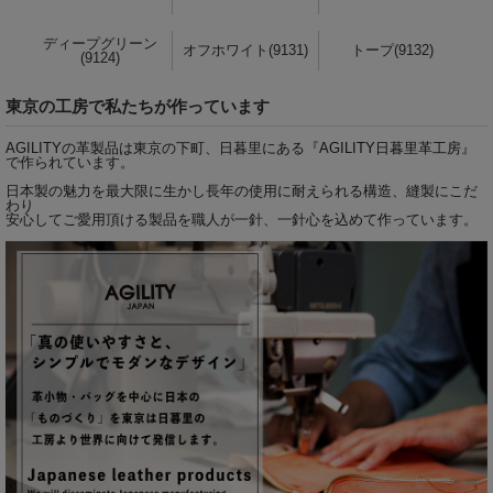
ディープグリーン
オフホワイト(9131)
トープ(9132)
(9124)
東京の工房で私たちが作っています
AGILITYの革製品は東京の下町、日暮里にある『
AGILITY日暮里革工房
』
で作られています。
日本製の魅力を最大限に生かし長年の使用に耐えられる構造、縫製にこだ
わり
安心してご愛用頂ける製品を職人が一針、一針心を込めて作っています。