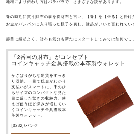
地域により伝わり方はバラバラで、さまざまな説があります。
春の時期に買う財布の事を春財布と言い、【春】を【張る】と掛け
お金がパンパンに入り張った様子を表し、縁起がいいと言われてい
節目に縁起よく、財布も気分も新たにスタートしてみては如何でし
「2番目の財布」がコンセプト
コインキャッチ金具搭載の本革製ウォレット
かさばりがちな硬貨をすっき
り収納。一目で残金がわかり
支払いがスマートに。手のひ
らサイズのコンパクトな見た
目に反した驚きの収納力。使
えば使うほど深みが増してい
くコインキャッチ金具搭載本
革製ウォレット。
[0282]/バンク