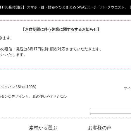
日 11:30受付開始】 スマホ・鍵・財布をひとまとめ 5WAyポーチ「パークウエスト」
【お盆期間に伴う休業に関するするお知らせ】
頂きます。
の返信・発送は8月17日以降 順次対応させていただきます。
願いいたします。
ャパン / Since1998】
マイ
モダンなデザインと、真の使いやすさがコン
素材から選ぶ
お客様の声