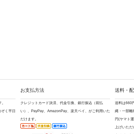
お支払方法
送料・配
す。
クレジットカード決済、代金引換、銀行振込（前払
送料は66
のぞく平日
い）、PayPay、AmazonPay、楽天ペイ、がご利用いた
縄・一部離島
だけます。
円(ヤマト運
上げいただ