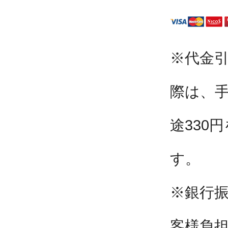
※代金
際は、
途330
す。
※銀行
客様負