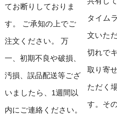
共有し
てお断りしておりま
タイム
す。 ご承知の上でご
文いた
注文ください。 万
切れで
一、初期不良や破損、
取り寄
汚損、誤品配送等ござ
ただく
いましたら、1週間以
す。そ
内にご連絡ください。