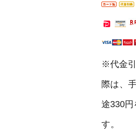
※代金
際は、
途330
す。