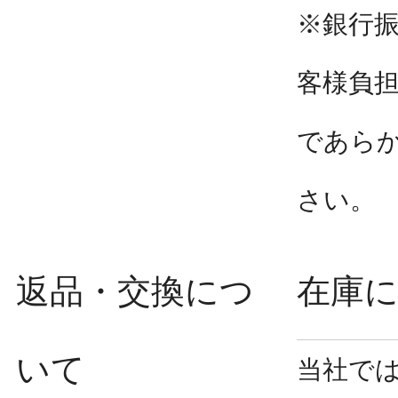
※銀行
客様負
であら
さい。
返品・交換につ
在庫
いて
当社で