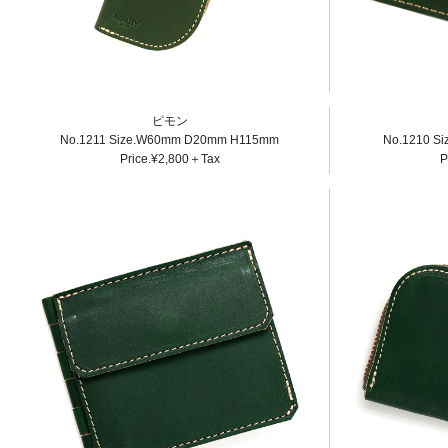
ピモン
No.1211 Size.W60mm D20mm H115mm
No.1210 S
Price.¥2,800＋Tax
P