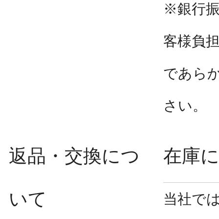
※銀行
客様負
であら
さい。
返品・交換につ
在庫
いて
当社で