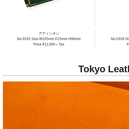
アディシオン
No.0332 Size.W105mm D15mm H90mm
No.0339 S
Price.¥12,000＋Tax
P
Tokyo Lea