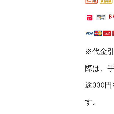
※代金
際は、
途330
す。