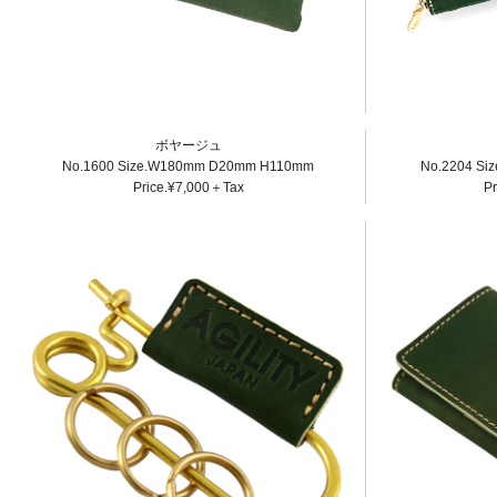
ボヤージュ
No.1600 Size.W180mm D20mm H110mm
No.2204 S
Price.¥7,000＋Tax
P