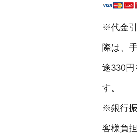
※代金
際は、
途330
す。
※銀行
客様負