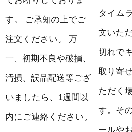
てお断りしておりま
タイム
す。 ご承知の上でご
文いた
注文ください。 万
切れで
一、初期不良や破損、
取り寄
汚損、誤品配送等ござ
ただく
いましたら、1週間以
す。そ
内にご連絡ください。
ールや