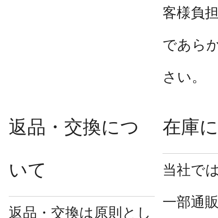
客様負
であら
さい。
返品・交換につ
在庫
いて
当社で
一部通
返品・交換は原則とし