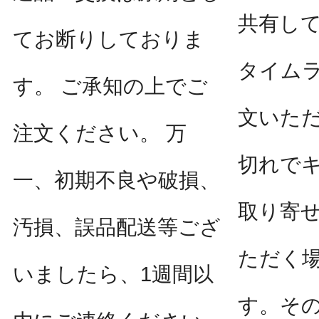
共有し
てお断りしておりま
タイム
す。 ご承知の上でご
文いた
注文ください。 万
切れで
一、初期不良や破損、
取り寄
汚損、誤品配送等ござ
ただく
いましたら、1週間以
す。そ