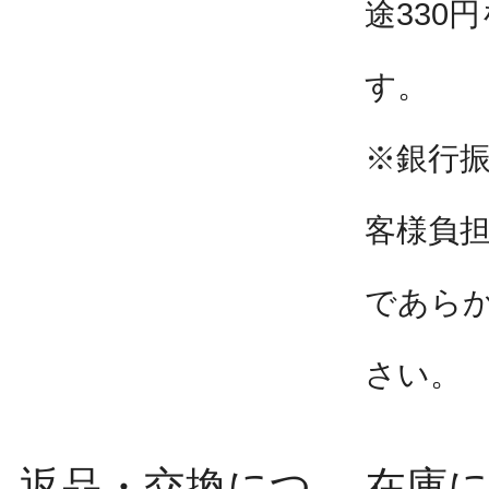
途330
す。
※銀行
客様負
であら
さい。
返品・交換につ
在庫