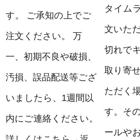
タイム
す。 ご承知の上でご
文いた
注文ください。 万
切れで
一、初期不良や破損、
取り寄
汚損、誤品配送等ござ
ただく
いましたら、1週間以
す。そ
内にご連絡ください。
ールや
詳しくはこちら→
返