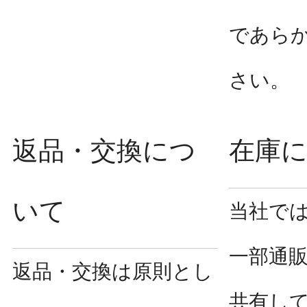
であら
さい。
返品・交換につ
在庫
いて
当社で
一部通
返品・交換は原則とし
共有し