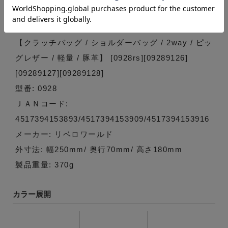
ます。 ■素材：豚革・ナイロン/■サイズ：W25 ×
H7× D18(cm)/■重量：約370g(ベルト含む)/■日本製
【クラッチバッグ / ショルダーバッグ / 2way / ピッ
グレザー / 軽量 / 豚革】 [0928rs][09289126]
[09289127][09289128]
型番: 0928
ＪＡＮコード:
4517394153893/4517394153909/4517394153916
メーカー: リベロワールド
外寸法: 幅250mm/ 奥行70mm/ 高さ180mm
製品重量: 370g
カラー展開