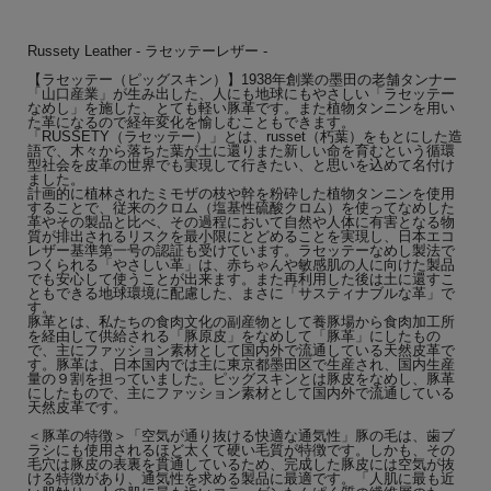
Russety Leather - ラセッテーレザー -
【ラセッテー（ピッグスキン）】1938年創業の墨田の老舗タンナー
「山口産業」が生み出した、人にも地球にもやさしい「ラセッテー
なめし」を施した、とても軽い豚革です。また植物タンニンを用い
た革になるので経年変化を愉しむこともできます。
「RUSSETY（ラセッテー）」とは、russet（朽葉）をもとにした造
語で、木々から落ちた葉が土に還りまた新しい命を育むという循環
型社会を皮革の世界でも実現して行きたい、と思いを込めて名付け
ました。
計画的に植林されたミモザの枝や幹を粉砕した植物タンニンを使用
することで、従来のクロム（塩基性硫酸クロム）を使ってなめした
革やその製品と比べ、その過程において自然や人体に有害となる物
質が排出されるリスクを最小限にとどめることを実現し、日本エコ
レザー基準第一号の認証も受けています。ラセッテーなめし製法で
つくられる「やさしい革」は、赤ちゃんや敏感肌の人に向けた製品
でも安心して使うことが出来ます。また再利用した後は土に還すこ
ともできる地球環境に配慮した、まさに「サスティナブルな革」で
す。
豚革とは、私たちの食肉文化の副産物として養豚場から食肉加工所
を経由して供給される「豚原皮」をなめして「豚革」にしたもの
で、主にファッション素材として国内外で流通している天然皮革で
す。豚革は、日本国内では主に東京都墨田区で生産され、国内生産
量の９割を担っていました。ピッグスキンとは豚皮をなめし、豚革
にしたもので、主にファッション素材として国内外で流通している
天然皮革です。
＜豚革の特徴＞「空気が通り抜ける快適な通気性」豚の毛は、歯ブ
ラシにも使用されるほど太くて硬い毛質が特徴です。しかも、その
毛穴は豚皮の表裏を貫通しているため、完成した豚皮には空気が抜
ける特徴があり、通気性を求める製品に最適です。「人肌に最も近