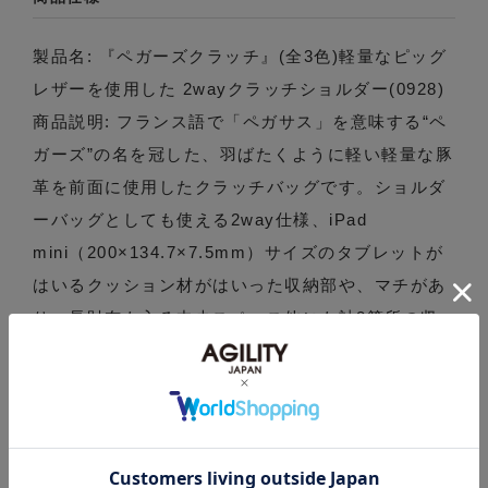
製品名: 『ペガーズクラッチ』(全3色)軽量なピッグ
レザーを使用した 2wayクラッチショルダー(0928)
商品説明: フランス語で「ペガサス」を意味する“ペ
ガーズ”の名を冠した、羽ばたくように軽い軽量な豚
革を前面に使用したクラッチバッグです。ショルダ
ーバッグとしても使える2way仕様、iPad
mini（200×134.7×7.5mm）サイズのタブレットが
はいるクッション材がはいった収納部や、マチがあ
り、長財布も入る中央スペース他にも計8箇所の収
納スペースにより整理して収納出来ます。バッグイ
ンバッグとしても使用可能、付属のショルダーベル
トは長さ調節が可能です。（82～146cm）荷物が少
ない時はクラッチバッグとして、重くなってきたら
ショルダーバッグとしてなど使い分けることができ