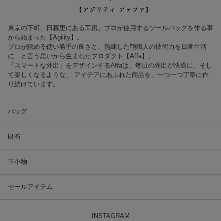
東京の下町、日暮里にある工房。プロが使用するツールバッグを作る事
から始まった【Agility】。
プロが認める使い勝手の良さと、熟練した鞄職人の技術力を日常生活
に…と言う思いから生まれたプロダクト【Affa】。
「スマートな外出」をデザインするAffaは、毎日の外出が快適に、そし
て楽しくなるような、 アイデアにあふれた商品を、一つ一つ丁寧に作
り続けています。
バッグ
財布
革小物
セールアイテム
INSTAGRAM