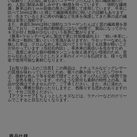
い肌触り」人の肌に最も近いコラーゲンたんぱく質の繊維層のた
め、人肌に馴染み親しみやすい触感を持っています。「強靭な繊維
層」豚革は約１ｍｍ前後の厚さに調整して使用しています。牛革に
比べて1mmは薄いと感じて繊維構造的に弱いとの誤解もあります
が、生きているときに肉や内臓など生体を保護してきた豚の皮の繊
維は非常に強靭です。
また、表皮0.3mmは特に強靭なコラーゲンたんぱく質の繊維層を形
成しており、これは他の動物皮にはない特徴で、製品になってから
キズが付く危険が少ないという長所に繋がります。
《豚革+ラセッテーなめし製法で更に付加価値向上》「軽い本革に」
本革は一般的に重いという常識がありますが、ラセッテーなめしを
施した革は、クロムなめし革に比べて１０％近くも比重が軽いこと
が分かっています（当社社内比）。革本来の風合いを生かすため
に、過度に余分な脂や植物タンニンを加え過ぎない技術のため、昔
から伝わるズッシリとしたヌメ革のイメージを払拭する、様々な用
途で使用可能な素材になります。
【お取り扱い上のご注意】この商品は、ナチュラルなピッグレザー
の質感を味わっていただくため、個々の豚が持っていたシワやキ
ズ、微妙な色ムラ等を化粧で隠すことなくすっぴんに近い状態で加
工・染色を施しています。そのような部分も素材の特性上の為、返
品や交換はできませんので、ご了承ください。また、水に濡れた
り、強い摩擦が加わったりしますと、色移りする恐れがありますの
で、十分ご注意ください。
【アフターケア】ちょっとしたキズなどは、ラナパーなどのクリー
ムでこすると目立たなくなります。
商品仕様