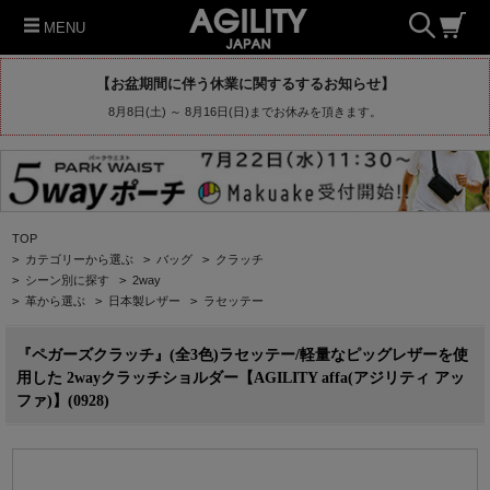
MENU
【お盆期間に伴う休業に関するするお知らせ】
8月8日(土) ～ 8月16日(日)までお休みを頂きます。
TOP
>
カテゴリーから選ぶ
>
バッグ
>
クラッチ
>
シーン別に探す
>
2way
>
革から選ぶ
>
日本製レザー
>
ラセッテー
『ペガーズクラッチ』(全3色)ラセッテー/軽量なピッグレザーを使
用した 2wayクラッチショルダー【AGILITY affa(アジリティ アッ
ファ)】(0928)