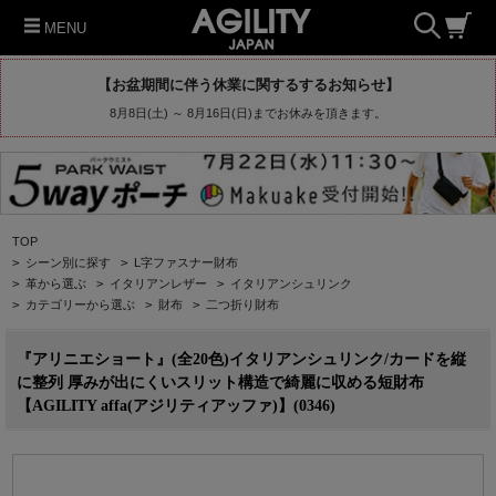
MENU
【お盆期間に伴う休業に関するするお知らせ】
8月8日(土) ～ 8月16日(日)までお休みを頂きます。
TOP
>
シーン別に探す
>
L字ファスナー財布
>
革から選ぶ
>
イタリアンレザー
>
イタリアンシュリンク
>
カテゴリーから選ぶ
>
財布
>
二つ折り財布
『アリニエショート』(全20色)イタリアンシュリンク/カードを縦
に整列 厚みが出にくいスリット構造で綺麗に収める短財布
【AGILITY affa(アジリティアッファ)】(0346)