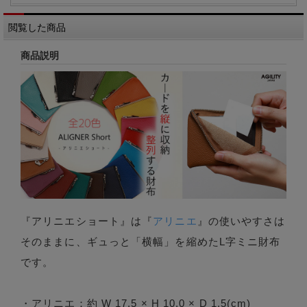
閲覧した商品
商品説明
『アリニエショート』は『
アリニエ
』の使いやすさは
そのままに、ギュっと「横幅」を縮めたL字ミニ財布
です。
・アリニエ：約 W 17.5 × H 10.0 × D 1.5(cm)