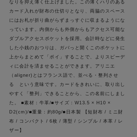
なりを抑え薄く仕上げました。この薄くハリのある
カード入れが財布の仕切りとなり、両脇のスペース
にはお札が折り曲がらずまっすぐに収まるようにな
っています。内側からも外側からもアクセス可能な
ダブルアクセスポケットを採用。会計時などに発生
した小銭のおつりは、ガバっと開くこのポケットに
上からまとめて「ポイ」することで、よりスピーデ
ィに会計を済ませることができます。アリニエ
（aligner)とはフランス語で、並べる・整列させ
る という意味です。カードをきれいに、取り出し
やすく「整列」できることから、この名前にしまし
た。 ■素材：牛革/■サイズ：W13.5 × H10 ×
D2(cm)/■重量：約80g/■日本製 【短財布 / ミニ財
布 / コンパクト / 6枚 / 薄型 / シンプル / 本革 / レ
ザー】