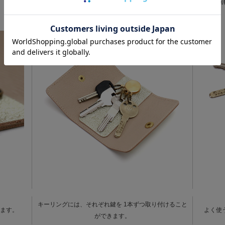
AGILITYの刻印付き。
回
キーリングには、それぞれ鍵を 1本ずつ取り付けること
ます。
よく使
ができます。