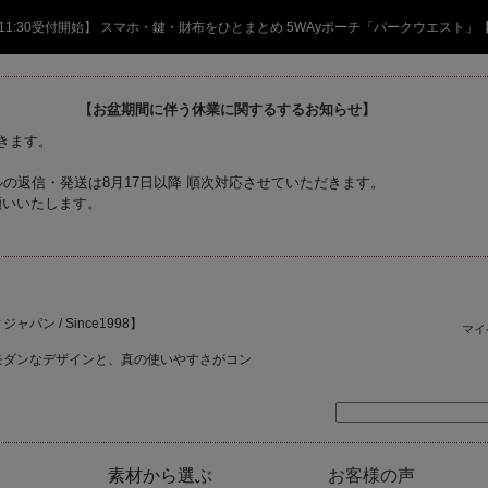
日 11:30受付開始】 スマホ・鍵・財布をひとまとめ 5WAyポーチ「パークウエスト」
【お盆期間に伴う休業に関するするお知らせ】
頂きます。
の返信・発送は8月17日以降 順次対応させていただきます。
願いいたします。
ャパン / Since1998】
マイ
モダンなデザインと、真の使いやすさがコン
素材から選ぶ
お客様の声