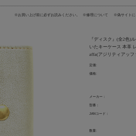
※お買い上げ前に必ずお読みください。
※修理について
※偽サイト
『ディスク』(全2色)
いたキーケース 本革 レザ
affa(アジリティアッファ
定価:
価格:
メーカー：
型番：
JANコード：
数量: