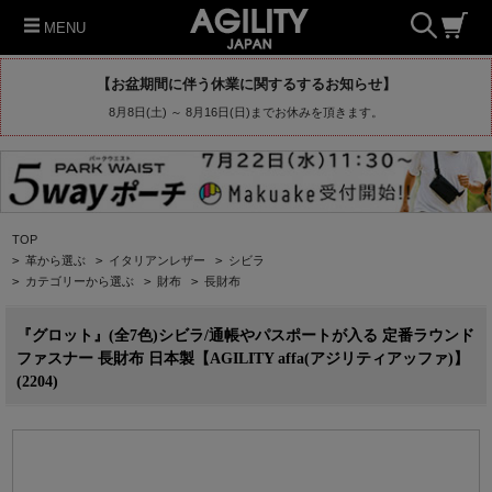
MENU
【お盆期間に伴う休業に関するするお知らせ】
8月8日(土) ～ 8月16日(日)までお休みを頂きます。
TOP
>
革から選ぶ
>
イタリアンレザー
>
シビラ
>
カテゴリーから選ぶ
>
財布
>
長財布
『グロット』(全7色)シビラ/通帳やパスポートが入る 定番ラウンド
ファスナー 長財布 日本製【AGILITY affa(アジリティアッファ)】
(2204)