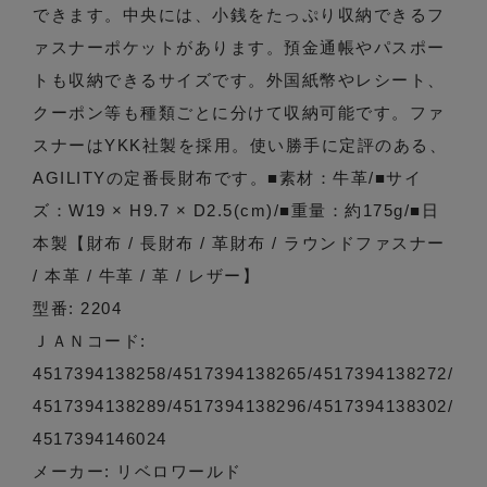
できます。中央には、小銭をたっぷり収納できるフ
ァスナーポケットがあります。預金通帳やパスポー
トも収納できるサイズです。外国紙幣やレシート、
クーポン等も種類ごとに分けて収納可能です。ファ
スナーはYKK社製を採用。使い勝手に定評のある、
AGILITYの定番長財布です。■素材：牛革/■サイ
ズ：W19 × H9.7 × D2.5(cm)/■重量：約175g/■日
本製【財布 / 長財布 / 革財布 / ラウンドファスナー
/ 本革 / 牛革 / 革 / レザー】
型番: 2204
ＪＡＮコード:
4517394138258/4517394138265/4517394138272/
4517394138289/4517394138296/4517394138302/
4517394146024
メーカー: リベロワールド