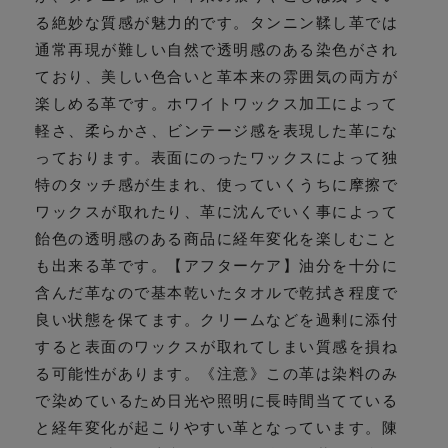
る絶妙な質感が魅力的です。タンニン鞣し革では
通常再現が難しい自然で透明感のある染色がされ
ており、美しい色合いと革本来の雰囲気の両方が
楽しめる革です。ホワイトワックス加工によって
軽さ、柔らかさ、ビンテージ感を表現した革にな
っております。表面にのったワックスによって独
特のタッチ感が生まれ、使っていくうちに摩擦で
ワックスが取れたり、革に沈んでいく事によって
飴色の透明感のある商品に経年変化を楽しむこと
も出来る革です。【アフターケア】油分を十分に
含んだ革なので基本乾いたタオルで乾拭き程度で
良い状態を保てます。クリームなどを過剰に添付
すると表面のワックスが取れてしまい質感を損ね
る可能性があります。《注意》この革は染料のみ
で染めているため日光や照明に長時間当てている
と経年変化が起こりやすい革となっています。陳