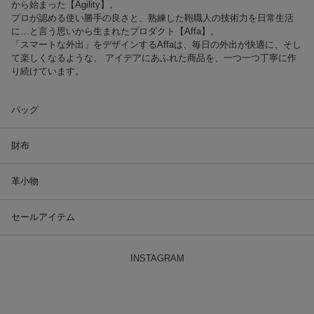
から始まった【Agility】。
プロが認める使い勝手の良さと、熟練した鞄職人の技術力を日常生活
に…と言う思いから生まれたプロダクト【Affa】。
「スマートな外出」をデザインするAffaは、毎日の外出が快適に、そし
て楽しくなるような、 アイデアにあふれた商品を、一つ一つ丁寧に作
り続けています。
バッグ
財布
革小物
セールアイテム
INSTAGRAM