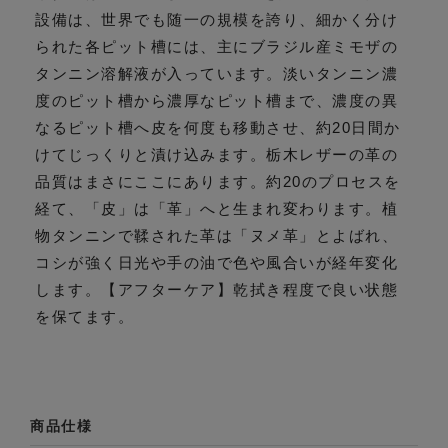
設備は、世界でも随一の規模を誇り、細かく分け
られた各ピット槽には、主にブラジル産ミモザの
タンニン溶解液が入っています。淡いタンニン濃
度のピット槽から濃厚なピット槽まで、濃度の異
なるピット槽へ皮を何度も移動させ、約20日間か
けてじっくりと漬け込みます。栃木レザーの革の
品質はまさにここにあります。約20のプロセスを
経て、「皮」は「革」へと生まれ変わります。植
物タンニンで鞣された革は「ヌメ革」とよばれ、
コシが強く日光や手の油で色や風合いが経年変化
します。【アフターケア】乾拭き程度で良い状態
を保てます。
商品仕様