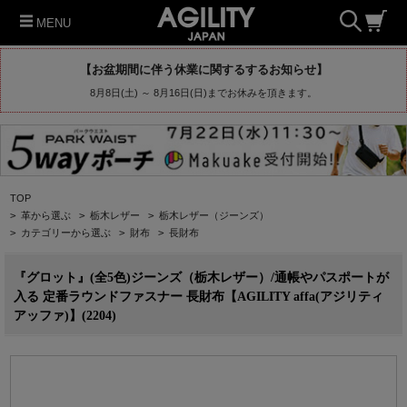
MENU
【お盆期間に伴う休業に関するするお知らせ】
8月8日(土) ～ 8月16日(日)までお休みを頂きます。
TOP
>
革から選ぶ
>
栃木レザー
>
栃木レザー（ジーンズ）
>
カテゴリーから選ぶ
>
財布
>
長財布
『グロット』(全5色)ジーンズ（栃木レザー）/通帳やパスポートが
入る 定番ラウンドファスナー 長財布【AGILITY affa(アジリティ
アッファ)】(2204)