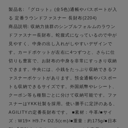
製品名: 『グロット』(全5色)通帳やパスポートが入
る 定番ラウンドファスナー 長財布(2204)
商品説明: 収納力抜群のシンプルフォルムのラウン
ドファスナー長財布。蛇腹式になっているので中が
見やすく、中身の出し入れがしやすいデザインで
す。カードポケットが左右に4つずつと、さらに仕
切りも豊富で、お財布の中身を非常にすっきり収納
できます。中央には、小銭をたっぷり収納できるフ
ァスナーポケットがあります。預金通帳やパスポー
トも収納できるサイズです。外国紙幣やレシート、
クーポン等も種類ごとに分けて収納可能です。ファ
スナーはYKK社製を採用。使い勝手に定評のある、
AGILITYの定番長財布です。 ■素材：牛革/■サイ
ズ：W19× H9.7× D2.5(cm)/■重量：約175g/■日本