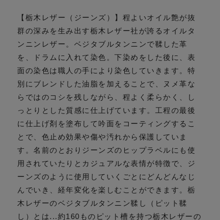
【栃木レザー（ジーンズ）】程よいオイル艶が抜
群の深みを生み出す栃木レザー社が誇るオイルタ
ンニンレザー。ベジタブルタンニンで鞣した革
を、ドラムに入れて染色。下染めをした後に、表
面の染色は職人の手により染色していきます。特
別にブレンドした油脂を加えることで、ヌメ革な
らではのコシを残しながら、程よく柔らかく、し
っとりとした質感に仕上げています。工程の最後
に仕上げ剤を塗布して吟面をコーティングするこ
とで、色止め効果や傷や汚れから保護していま
す。名前のとおりジーンズのヒップラベルにも使
用されていたりとカジュアルな表情が特徴で、ジ
ーンズのように使用していくごとにどんどんなじ
んでいき、経年変化を楽しむことができます。栃
木レザーのベジタブルタンニン鞣し（ピット鞣
し）とは...約160ものピット槽を持つ栃木レザーの