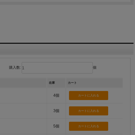
購入数:
個
在庫
カート
4個
3個
5個