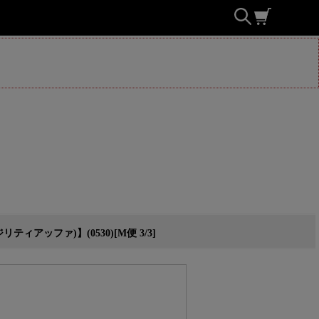
アッファ)】(0530)[M便 3/3]