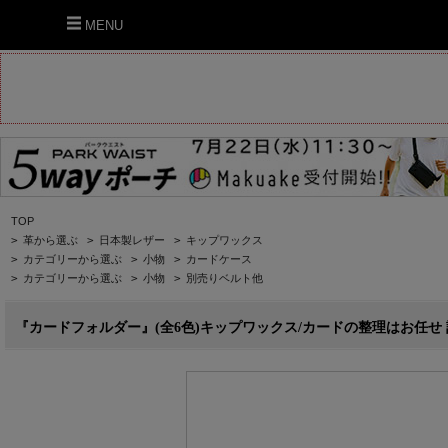
MENU
TOP
>
革から選ぶ
>
日本製レザー
>
キップワックス
>
カテゴリーから選ぶ
>
小物
>
カードケース
>
カテゴリーから選ぶ
>
小物
>
別売りベルト他
『カードフォルダー』(全6色)キップワックス/カードの整理はお任せ 計10枚