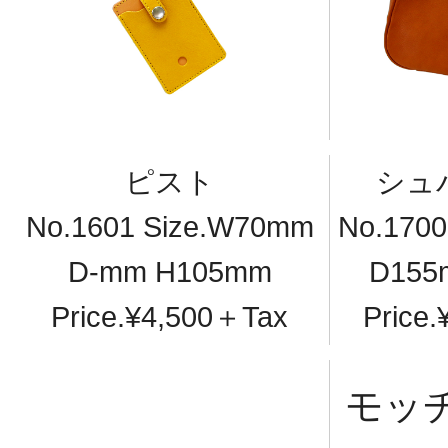
ピスト
シュ
No.1601 Size.W70mm
No.170
D-mm H105mm
D155
Price.¥4,500＋Tax
Price
モッ