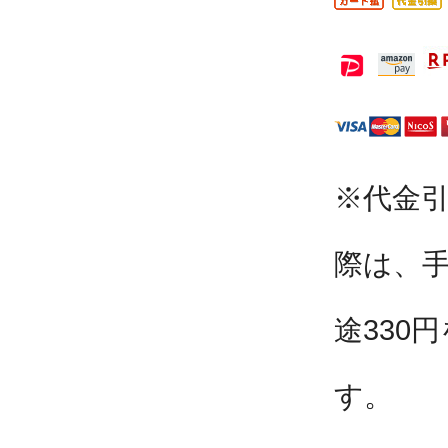
※代金
際は、
途330
す。