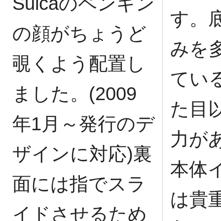
Suicaのペンギン
す。
の顔がちょうど
みを
覗くよう配置し
てい
ました。(2009
た目
年1月～発行のデ
力が
ザインに対応)裏
本体
面には指でスラ
は貴
イドさせるため