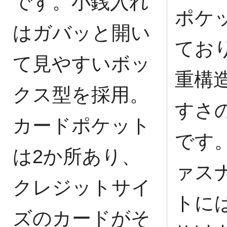
です。小銭入れ
ポケ
はガバッと開い
てお
て見やすいボッ
重構
クス型を採用。
すさ
カードポケット
です
は2か所あり、
ァス
クレジットサイ
トには
ズのカードがそ