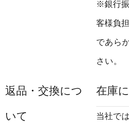
※銀行
客様負
であら
さい。
返品・交換につ
在庫
いて
当社で