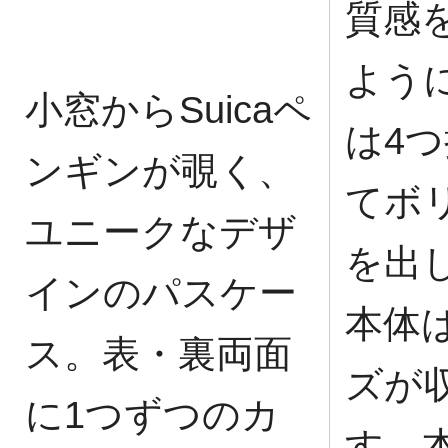
質感
よう
小窓からSuicaペ
は4
ンギンが覗く、
てボ
ユニークなデザ
を出
インのパスケー
本体
ス。表・裏両面
ズが
に1つずつのカ
す。