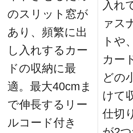
入れ
のスリット窓が
ァス
あり、頻繁に出
トや
し入れするカー
カー
ドの収納に最
どの
適。最大40cmま
けて
で伸長するリー
仕切
ルコード付き
が2