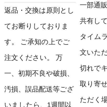
一部通
返品・交換は原則とし
共有し
てお断りしておりま
タイム
す。 ご承知の上でご
文いた
注文ください。 万
切れで
一、初期不良や破損、
取り寄
汚損、誤品配送等ござ
ただく
いましたら、1週間以