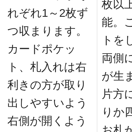
枚以
れぞれ1～2枚ず
能。
つ収まります。
トを
カードポケッ
両側
ト、札入れは右
が生
利きの方が取り
片方
出しやすいよう
りか
右側が開くよう
お札