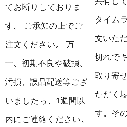
共有し
てお断りしておりま
タイム
す。 ご承知の上でご
文いた
注文ください。 万
切れで
一、初期不良や破損、
取り寄
汚損、誤品配送等ござ
ただく
いましたら、1週間以
す。そ
内にご連絡ください。