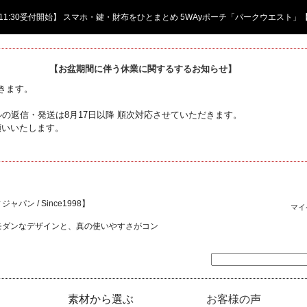
日 11:30受付開始】 スマホ・鍵・財布をひとまとめ 5WAyポーチ「パークウエスト」
【お盆期間に伴う休業に関するするお知らせ】
頂きます。
の返信・発送は8月17日以降 順次対応させていただきます。
願いいたします。
ャパン / Since1998】
マイ
モダンなデザインと、真の使いやすさがコン
素材から選ぶ
お客様の声